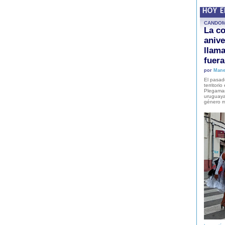
HOY 
CANDO
La co
anive
llam
fuer
por
Mane
El pasad
territori
Plegaman
uruguaya
género m