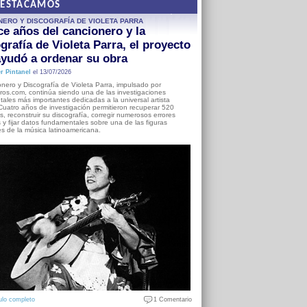
DESTACAMOS
NERO Y DISCOGRAFÍA DE VIOLETA PARRA
e años del cancionero y la
grafía de Violeta Parra, el proyecto
yudó a ordenar su obra
r Pintanel
el 13/07/2026
nero y Discografía de Violeta Parra, impulsado por
ros.com, continúa siendo una de las investigaciones
ales más importantes dedicadas a la universal artista
Cuatro años de investigación permitieron recuperar 520
, reconstruir su discografía, corregir numerosos errores
s y fijar datos fundamentales sobre una de las figuras
es de la música latinoamericana.
ulo completo
1 Comentario