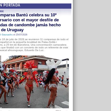
EN PORTADA
MBE
mparsa Bantú celebra su 10º
rsario con el mayor desfile de
adas de candombe jamás hecho
a de Uruguay
l Gausachs
el 25/07/2026
o 18 de julio de 2026 se reunieron 11 comparsas de todo el
o español en la pequeña localidad de Palau-Solità i
s, a 25 km de Barcelona. Una concentración carnavalera
 que finalizó con un concierto de todo un referente de este
usical afrouruguayo, Eduardo Da Luz.