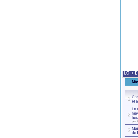
LO + 
Má
Cap
1
el 
La 
may
2
hec
por 
Mar
3
de 