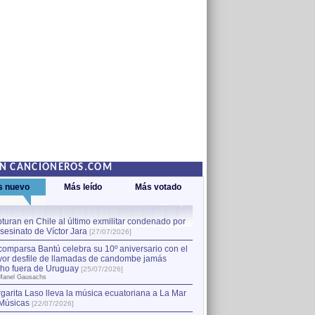
EN CANCIONEROS.COM
s nuevo
Más leído
Más votado
turan en Chile al último exmilitar condenado por
La comparsa Bantú celebra s
asesinato de Víctor Jara
mayor desfile de llamadas
1
[27/07/2026]
hecho fuera de Uruguay
[25
comparsa Bantú celebra su 10º aniversario con el
por Manel Gausachs
or desfile de llamadas de candombe jamás
Capturan en Chile al último
2
ho fuera de Uruguay
[25/07/2026]
el asesinato de Víctor Jara
[
Manel Gausachs
garita Laso lleva la música ecuatoriana a La Mar
Músicas
[22/07/2026]