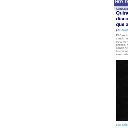
HOY 
CANCIO
Quinc
disco
que a
por
Xavie
El Cancio
cancione
document
chilena. 
canciones
histórico
esencial
Leer artíc