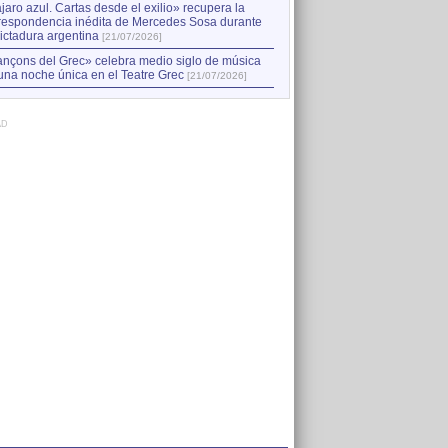
jaro azul. Cartas desde el exilio» recupera la
respondencia inédita de Mercedes Sosa durante
dictadura argentina
[21/07/2026]
nçons del Grec» celebra medio siglo de música
una noche única en el Teatre Grec
[21/07/2026]
AD