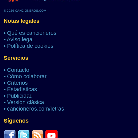
© 2026 CANCIONEROS.COM
Notas legales
•
Qué es cancioneros
•
Aviso legal
•
Política de cookies
Servicios
•
Contacto
•
Cómo colaborar
•
Criterios
•
Estadísticas
•
Publicidad
•
Versión clásica
•
cancioneros.com/letras
Síguenos