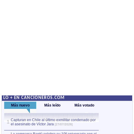
LO + EN CANCIONEROS.COM
Más nuevo
Más leído
Más votado
Capturan en Chile al último exmilitar condenado por
La comparsa Bantú
1
el asesinato de Víctor Jara
mayor desfile de
1
[27/07/2026]
hecho fuera de U
por Manel Gausachs