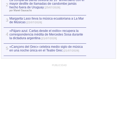
La comparsa Bantú celebra su 10º aniversario con el
mayor desfile de llamadas de candombe jamás
2
Capturan en Chile
2
hecho fuera de Uruguay
[25/07/2026]
el asesinato de Ví
por Manel Gausachs
Margarita Laso lleva la música ecuatoriana a La Mar
3
de Músicas
[22/07/2026]
«Pájaro azul. Cartas desde el exilio» recupera la
4
correspondencia inédita de Mercedes Sosa durante
la dictadura argentina
[21/07/2026]
«Cançons del Grec» celebra medio siglo de música
5
en una noche única en el Teatre Grec
[21/07/2026]
PUBLICIDAD