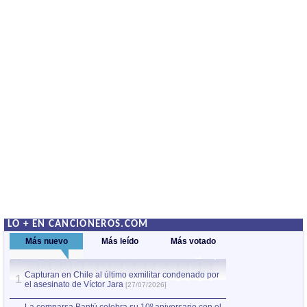
LO + EN CANCIONEROS.COM
Más nuevo
Más leído
Más votado
Capturan en Chile al último exmilitar condenado por
La comparsa Bantú
1
el asesinato de Víctor Jara
mayor desfile de
1
[27/07/2026]
hecho fuera de U
por Manel Gausachs