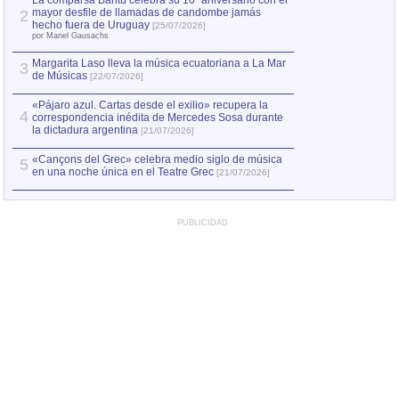
La comparsa Bantú celebra su 10º aniversario con el
mayor desfile de llamadas de candombe jamás
2
Capturan en Chile
2
hecho fuera de Uruguay
[25/07/2026]
el asesinato de Ví
por Manel Gausachs
Margarita Laso lleva la música ecuatoriana a La Mar
3
de Músicas
[22/07/2026]
«Pájaro azul. Cartas desde el exilio» recupera la
4
correspondencia inédita de Mercedes Sosa durante
la dictadura argentina
[21/07/2026]
«Cançons del Grec» celebra medio siglo de música
5
en una noche única en el Teatre Grec
[21/07/2026]
PUBLICIDAD