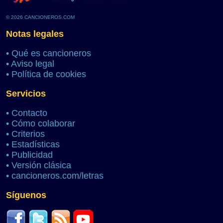
© 2026 CANCIONEROS.COM
Notas legales
•
Qué es cancioneros
•
Aviso legal
•
Política de cookies
Servicios
•
Contacto
•
Cómo colaborar
•
Criterios
•
Estadísticas
•
Publicidad
•
Versión clásica
•
cancioneros.com/letras
Síguenos