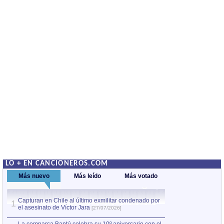
LO + EN CANCIONEROS.COM
Más nuevo
Más leído
Más votado
Capturan en Chile al último exmilitar condenado por
La comparsa Bantú
1
el asesinato de Víctor Jara
mayor desfile de
1
[27/07/2026]
hecho fuera de U
por Manel Gausachs