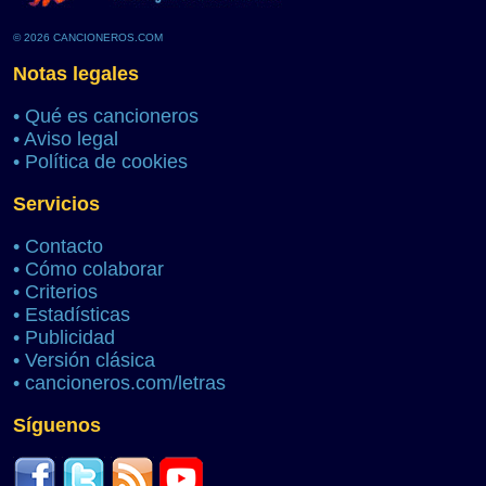
© 2026 CANCIONEROS.COM
Notas legales
•
Qué es cancioneros
•
Aviso legal
•
Política de cookies
Servicios
•
Contacto
•
Cómo colaborar
•
Criterios
•
Estadísticas
•
Publicidad
•
Versión clásica
•
cancioneros.com/letras
Síguenos