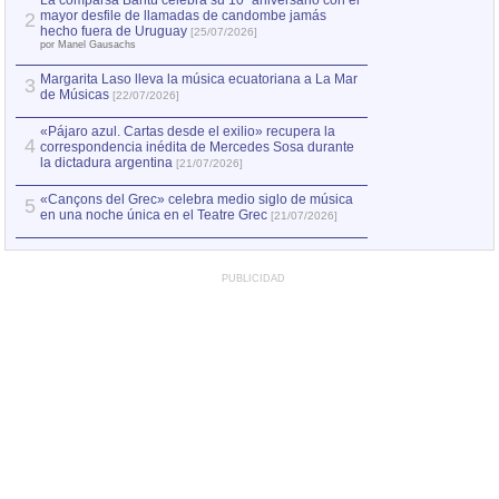
La comparsa Bantú celebra su 10º aniversario con el
mayor desfile de llamadas de candombe jamás
2
Capturan en Chile
2
hecho fuera de Uruguay
[25/07/2026]
el asesinato de Ví
por Manel Gausachs
Margarita Laso lleva la música ecuatoriana a La Mar
3
de Músicas
[22/07/2026]
«Pájaro azul. Cartas desde el exilio» recupera la
4
correspondencia inédita de Mercedes Sosa durante
la dictadura argentina
[21/07/2026]
«Cançons del Grec» celebra medio siglo de música
5
en una noche única en el Teatre Grec
[21/07/2026]
PUBLICIDAD