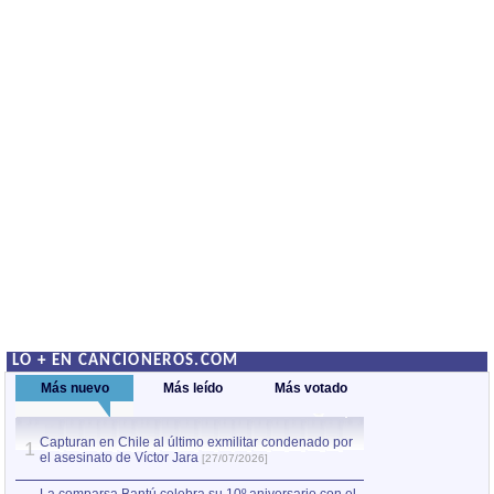
LO + EN CANCIONEROS.COM
Más nuevo
Más leído
Más votado
Capturan en Chile al último exmilitar condenado por
La comparsa Bantú
1
el asesinato de Víctor Jara
mayor desfile de
1
[27/07/2026]
hecho fuera de U
por Manel Gausachs