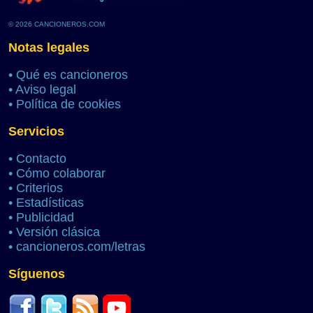
© 2026 CANCIONEROS.COM
Notas legales
•
Qué es cancioneros
•
Aviso legal
•
Política de cookies
Servicios
•
Contacto
•
Cómo colaborar
•
Criterios
•
Estadísticas
•
Publicidad
•
Versión clásica
•
cancioneros.com/letras
Síguenos