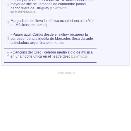
La comparsa Bantú celebra su 10º aniversario con el
mayor desfile de llamadas de candombe jamás
2
Capturan en Chile
2
hecho fuera de Uruguay
[25/07/2026]
el asesinato de Ví
por Manel Gausachs
Margarita Laso lleva la música ecuatoriana a La Mar
3
de Músicas
[22/07/2026]
«Pájaro azul. Cartas desde el exilio» recupera la
4
correspondencia inédita de Mercedes Sosa durante
la dictadura argentina
[21/07/2026]
«Cançons del Grec» celebra medio siglo de música
5
en una noche única en el Teatre Grec
[21/07/2026]
PUBLICIDAD