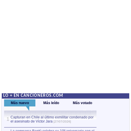
LO + EN CANCIONEROS.COM
Más nuevo
Más leído
Más votado
Capturan en Chile al último exmilitar condenado por
La comparsa Bantú
1
el asesinato de Víctor Jara
mayor desfile de
1
[27/07/2026]
hecho fuera de U
por Manel Gausachs