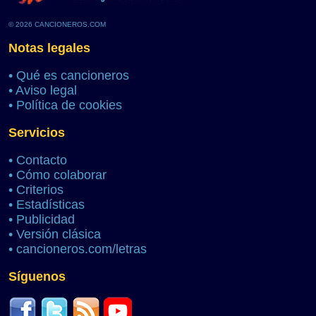
© 2026 CANCIONEROS.COM
Notas legales
•
Qué es cancioneros
•
Aviso legal
•
Política de cookies
Servicios
•
Contacto
•
Cómo colaborar
•
Criterios
•
Estadísticas
•
Publicidad
•
Versión clásica
•
cancioneros.com/letras
Síguenos