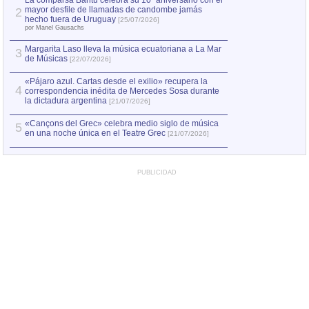
La comparsa Bantú celebra su 10º aniversario con el
mayor desfile de llamadas de candombe jamás
2
Capturan en Chile
2
hecho fuera de Uruguay
[25/07/2026]
el asesinato de Ví
por Manel Gausachs
Margarita Laso lleva la música ecuatoriana a La Mar
Margarita Laso ll
3
3
de Músicas
de Músicas
[22/07/2026]
[22/07
«Pájaro azul. Cartas desde el exilio» recupera la
4
correspondencia inédita de Mercedes Sosa durante
la dictadura argentina
[21/07/2026]
«Cançons del Grec» celebra medio siglo de música
5
en una noche única en el Teatre Grec
[21/07/2026]
PUBLICIDAD