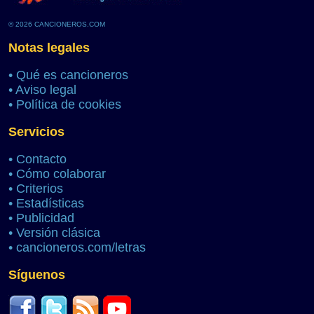
© 2026 CANCIONEROS.COM
Notas legales
•
Qué es cancioneros
•
Aviso legal
•
Política de cookies
Servicios
•
Contacto
•
Cómo colaborar
•
Criterios
•
Estadísticas
•
Publicidad
•
Versión clásica
•
cancioneros.com/letras
Síguenos