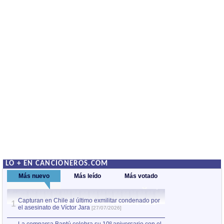
LO + EN CANCIONEROS.COM
Más nuevo
Más leído
Más votado
Capturan en Chile al último exmilitar condenado por
La comparsa Bantú
1
el asesinato de Víctor Jara
mayor desfile de
1
[27/07/2026]
hecho fuera de U
por Manel Gausachs