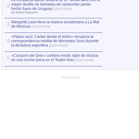
La comparsa Bantú celebra su 10º aniversario con el
mayor desfile de llamadas de candombe jamás
2
Capturan en Chile
2
hecho fuera de Uruguay
[25/07/2026]
el asesinato de Ví
por Manel Gausachs
Margarita Laso lleva la música ecuatoriana a La Mar
3
de Músicas
[22/07/2026]
«Pájaro azul. Cartas desde el exilio» recupera la
4
correspondencia inédita de Mercedes Sosa durante
la dictadura argentina
[21/07/2026]
«Cançons del Grec» celebra medio siglo de música
5
en una noche única en el Teatre Grec
[21/07/2026]
PUBLICIDAD