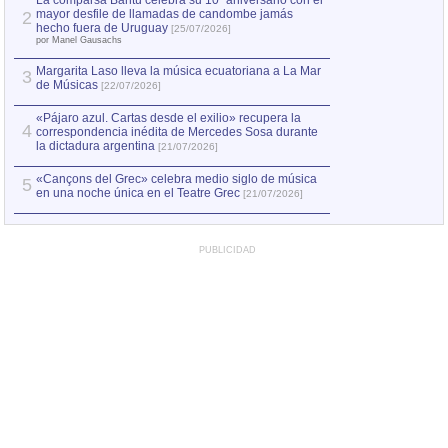
La comparsa Bantú celebra su 10º aniversario con el
mayor desfile de llamadas de candombe jamás
2
Capturan en Chile
2
hecho fuera de Uruguay
[25/07/2026]
el asesinato de Ví
por Manel Gausachs
Margarita Laso lleva la música ecuatoriana a La Mar
3
de Músicas
[22/07/2026]
«Pájaro azul. Cartas desde el exilio» recupera la
4
correspondencia inédita de Mercedes Sosa durante
la dictadura argentina
[21/07/2026]
«Cançons del Grec» celebra medio siglo de música
5
en una noche única en el Teatre Grec
[21/07/2026]
PUBLICIDAD