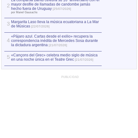
La comparsa Bantú celebra su 10º aniversario con el
mayor desfile de llamadas de candombe jamás
2
Capturan en Chile
2
hecho fuera de Uruguay
[25/07/2026]
el asesinato de Ví
por Manel Gausachs
Margarita Laso lleva la música ecuatoriana a La Mar
3
de Músicas
[22/07/2026]
«Pájaro azul. Cartas desde el exilio» recupera la
4
correspondencia inédita de Mercedes Sosa durante
la dictadura argentina
[21/07/2026]
«Cançons del Grec» celebra medio siglo de música
5
en una noche única en el Teatre Grec
[21/07/2026]
PUBLICIDAD