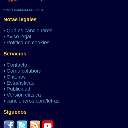
© 2026 CANCIONEROS.COM
Notas legales
•
Qué es cancioneros
•
Aviso legal
•
Política de cookies
Servicios
•
Contacto
•
Cómo colaborar
•
Criterios
•
Estadísticas
•
Publicidad
•
Versión clásica
•
cancioneros.com/letras
Síguenos