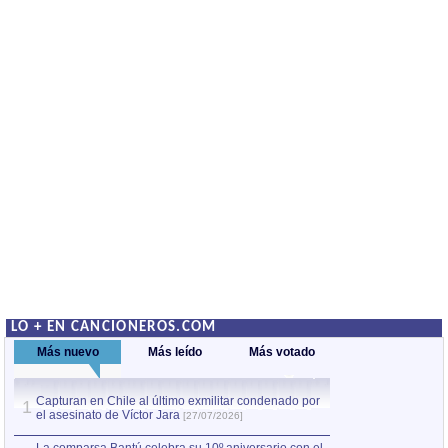
LO + EN CANCIONEROS.COM
Más nuevo
Más leído
Más votado
Capturan en Chile al último exmilitar condenado por
La comparsa Bantú
1
el asesinato de Víctor Jara
mayor desfile de
1
[27/07/2026]
hecho fuera de U
por Manel Gausachs