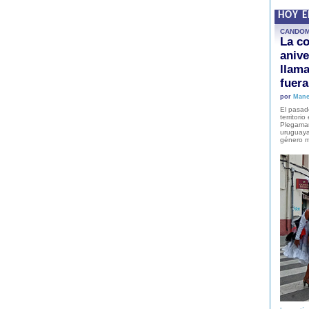
HOY 
CANDO
La co
anive
llam
fuer
por
Mane
El pasad
territori
Plegaman
uruguaya
género m