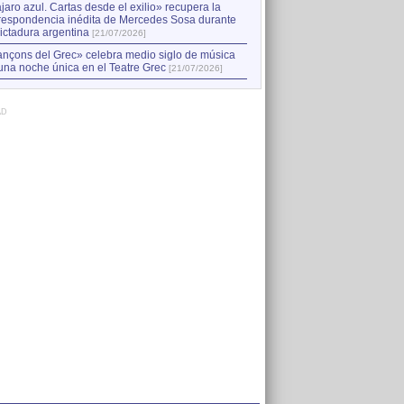
jaro azul. Cartas desde el exilio» recupera la
respondencia inédita de Mercedes Sosa durante
dictadura argentina
[21/07/2026]
nçons del Grec» celebra medio siglo de música
una noche única en el Teatre Grec
[21/07/2026]
AD