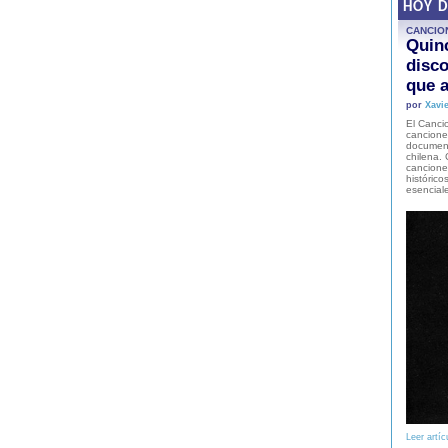
HOY 
CANCIO
Quinc
disco
que a
por
Xavie
El Cancio
cancione
document
chilena. 
canciones
histórico
esencial
Leer artíc