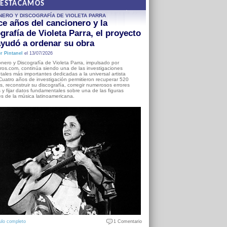
DESTACAMOS
NERO Y DISCOGRAFÍA DE VIOLETA PARRA
e años del cancionero y la
grafía de Violeta Parra, el proyecto
yudó a ordenar su obra
r Pintanel
el 13/07/2026
nero y Discografía de Violeta Parra, impulsado por
ros.com, continúa siendo una de las investigaciones
ales más importantes dedicadas a la universal artista
Cuatro años de investigación permitieron recuperar 520
, reconstruir su discografía, corregir numerosos errores
s y fijar datos fundamentales sobre una de las figuras
es de la música latinoamericana.
ulo completo
1 Comentario