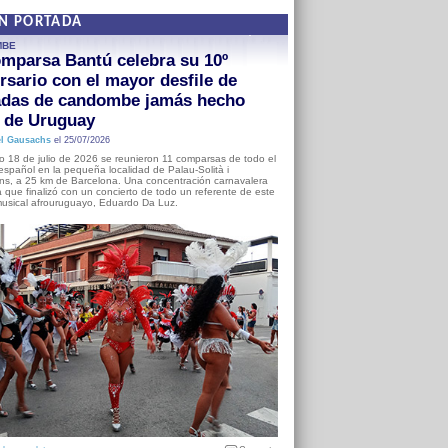
EN PORTADA
MBE
mparsa Bantú celebra su 10º
rsario con el mayor desfile de
adas de candombe jamás hecho
a de Uruguay
l Gausachs
el 25/07/2026
o 18 de julio de 2026 se reunieron 11 comparsas de todo el
o español en la pequeña localidad de Palau-Solità i
s, a 25 km de Barcelona. Una concentración carnavalera
 que finalizó con un concierto de todo un referente de este
usical afrouruguayo, Eduardo Da Luz.