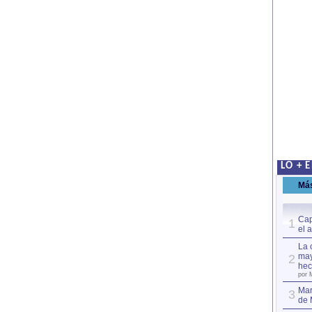
LO + 
Má
Cap
1
el 
La 
may
2
hec
por 
Mar
3
de 