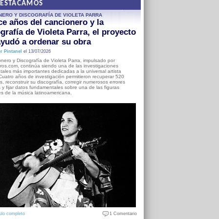
DESTACAMOS
NERO Y DISCOGRAFÍA DE VIOLETA PARRA
e años del cancionero y la
grafía de Violeta Parra, el proyecto
yudó a ordenar su obra
r Pintanel
el 13/07/2026
nero y Discografía de Violeta Parra, impulsado por
ros.com, continúa siendo una de las investigaciones
ales más importantes dedicadas a la universal artista
Cuatro años de investigación permitieron recuperar 520
, reconstruir su discografía, corregir numerosos errores
s y fijar datos fundamentales sobre una de las figuras
es de la música latinoamericana.
ulo completo
1 Comentario