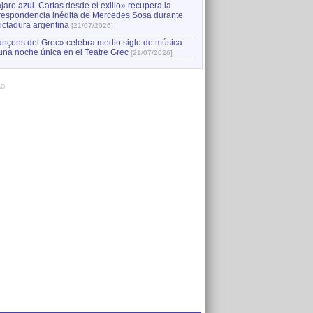
jaro azul. Cartas desde el exilio» recupera la
respondencia inédita de Mercedes Sosa durante
dictadura argentina
[21/07/2026]
nçons del Grec» celebra medio siglo de música
una noche única en el Teatre Grec
[21/07/2026]
AD