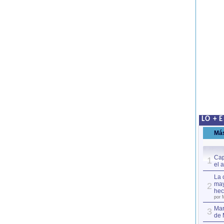
LO + 
Má
Cap
1
el 
La 
may
2
hec
por 
Mar
3
de 