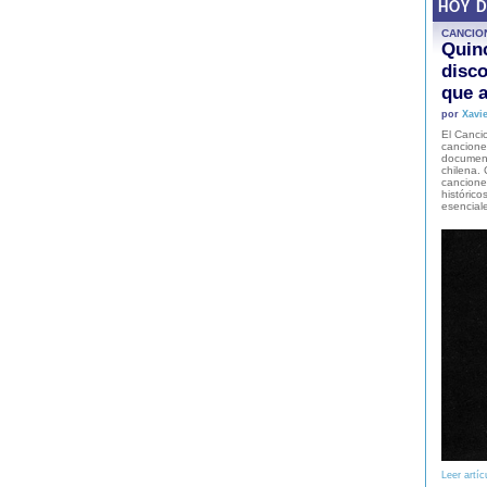
HOY 
CANCIO
Quinc
disco
que a
por
Xavie
El Cancio
cancione
document
chilena. 
canciones
histórico
esencial
Leer artíc