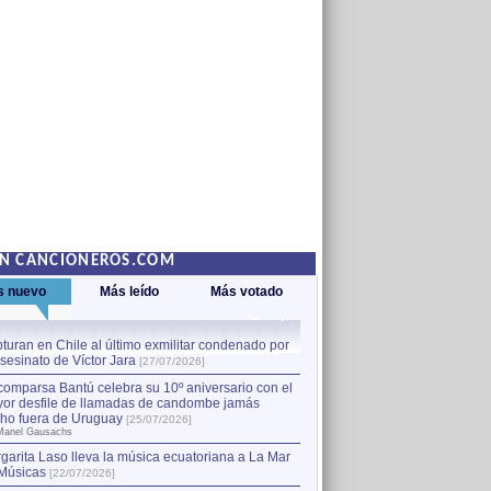
EN CANCIONEROS.COM
s nuevo
Más leído
Más votado
turan en Chile al último exmilitar condenado por
La comparsa Bantú celebra s
asesinato de Víctor Jara
mayor desfile de llamadas
1
[27/07/2026]
hecho fuera de Uruguay
[25
comparsa Bantú celebra su 10º aniversario con el
por Manel Gausachs
or desfile de llamadas de candombe jamás
Capturan en Chile al último
2
ho fuera de Uruguay
[25/07/2026]
el asesinato de Víctor Jara
[
Manel Gausachs
garita Laso lleva la música ecuatoriana a La Mar
Músicas
[22/07/2026]