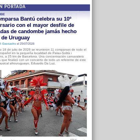
EN PORTADA
MBE
mparsa Bantú celebra su 10º
rsario con el mayor desfile de
adas de candombe jamás hecho
a de Uruguay
l Gausachs
el 25/07/2026
o 18 de julio de 2026 se reunieron 11 comparsas de todo el
o español en la pequeña localidad de Palau-Solità i
s, a 25 km de Barcelona. Una concentración carnavalera
 que finalizó con un concierto de todo un referente de este
usical afrouruguayo, Eduardo Da Luz.