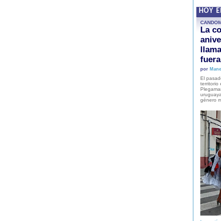
HOY 
CANDO
La co
anive
llam
fuer
por
Mane
El pasad
territori
Plegaman
uruguaya
género m