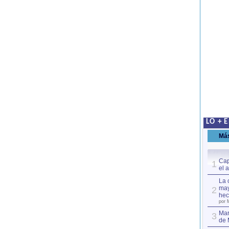
LO + 
Má
Cap
1
el 
La 
may
2
hec
por 
Mar
3
de 