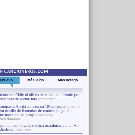
EN CANCIONEROS.COM
s nuevo
Más leído
Más votado
turan en Chile al último exmilitar condenado por
La comparsa Bantú celebra s
asesinato de Víctor Jara
mayor desfile de llamadas
1
[27/07/2026]
hecho fuera de Uruguay
[25
comparsa Bantú celebra su 10º aniversario con el
por Manel Gausachs
or desfile de llamadas de candombe jamás
Capturan en Chile al último
2
ho fuera de Uruguay
[25/07/2026]
el asesinato de Víctor Jara
[
Manel Gausachs
garita Laso lleva la música ecuatoriana a La Mar
Músicas
[22/07/2026]