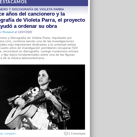
DESTACAMOS
NERO Y DISCOGRAFÍA DE VIOLETA PARRA
e años del cancionero y la
grafía de Violeta Parra, el proyecto
yudó a ordenar su obra
r Pintanel
el 13/07/2026
nero y Discografía de Violeta Parra, impulsado por
ros.com, continúa siendo una de las investigaciones
ales más importantes dedicadas a la universal artista
Cuatro años de investigación permitieron recuperar 520
, reconstruir su discografía, corregir numerosos errores
s y fijar datos fundamentales sobre una de las figuras
es de la música latinoamericana.
ulo completo
1 Comentario