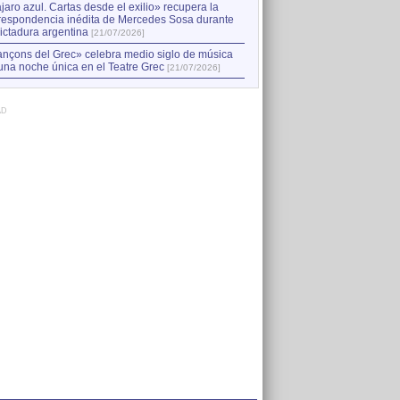
jaro azul. Cartas desde el exilio» recupera la
respondencia inédita de Mercedes Sosa durante
dictadura argentina
[21/07/2026]
nçons del Grec» celebra medio siglo de música
una noche única en el Teatre Grec
[21/07/2026]
AD