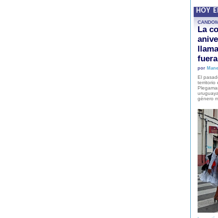
HOY 
CANDO
La co
anive
llam
fuer
por
Mane
El pasad
territori
Plegaman
uruguaya
género m