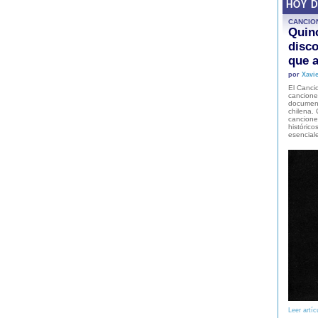
HOY 
CANCIO
Quinc
disco
que a
por
Xavie
El Cancio
cancione
document
chilena. 
canciones
histórico
esencial
Leer artíc