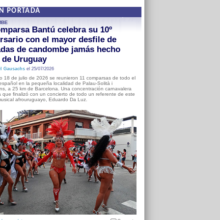
EN PORTADA
MBE
mparsa Bantú celebra su 10º
rsario con el mayor desfile de
adas de candombe jamás hecho
a de Uruguay
l Gausachs
el 25/07/2026
o 18 de julio de 2026 se reunieron 11 comparsas de todo el
o español en la pequeña localidad de Palau-Solità i
s, a 25 km de Barcelona. Una concentración carnavalera
 que finalizó con un concierto de todo un referente de este
usical afrouruguayo, Eduardo Da Luz.