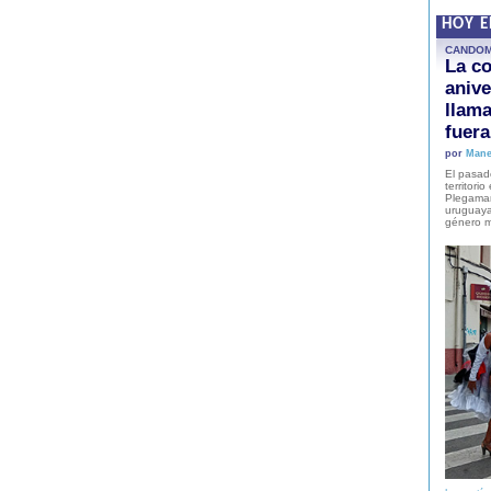
HOY 
CANDO
La co
anive
llam
fuer
por
Mane
El pasad
territori
Plegaman
uruguaya
género m