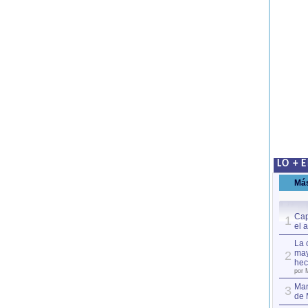
LO + 
Má
Cap
1
el 
La 
may
2
hec
por 
Mar
3
de 