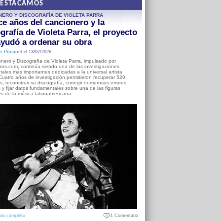
DESTACAMOS
NERO Y DISCOGRAFÍA DE VIOLETA PARRA
e años del cancionero y la
grafía de Violeta Parra, el proyecto
yudó a ordenar su obra
r Pintanel
el 13/07/2026
nero y Discografía de Violeta Parra, impulsado por
ros.com, continúa siendo una de las investigaciones
ales más importantes dedicadas a la universal artista
Cuatro años de investigación permitieron recuperar 520
, reconstruir su discografía, corregir numerosos errores
s y fijar datos fundamentales sobre una de las figuras
es de la música latinoamericana.
ulo completo
1 Comentario