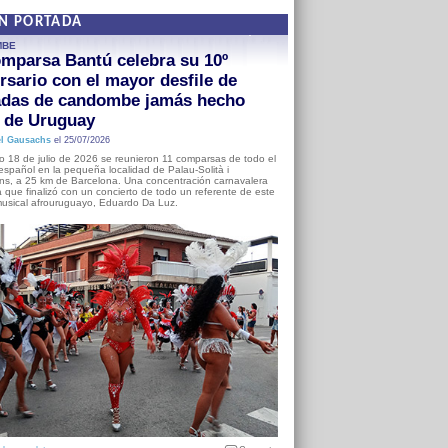
EN PORTADA
MBE
mparsa Bantú celebra su 10º
rsario con el mayor desfile de
adas de candombe jamás hecho
a de Uruguay
l Gausachs
el 25/07/2026
o 18 de julio de 2026 se reunieron 11 comparsas de todo el
o español en la pequeña localidad de Palau-Solità i
s, a 25 km de Barcelona. Una concentración carnavalera
 que finalizó con un concierto de todo un referente de este
usical afrouruguayo, Eduardo Da Luz.