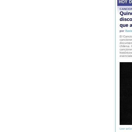
HOY 
CANCIO
Quinc
disco
que a
por
Xavie
El Cancio
cancione
document
chilena. 
canciones
histórico
esencial
Leer artíc