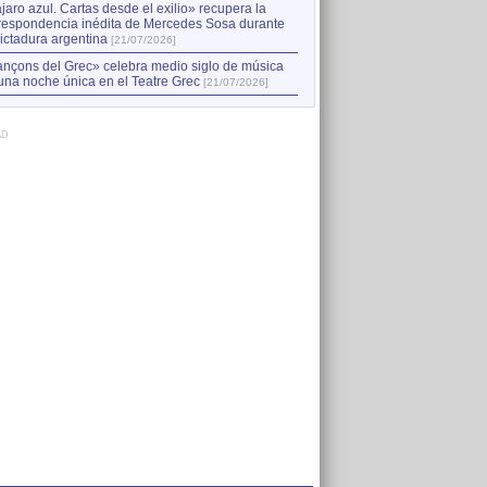
jaro azul. Cartas desde el exilio» recupera la
respondencia inédita de Mercedes Sosa durante
dictadura argentina
[21/07/2026]
nçons del Grec» celebra medio siglo de música
una noche única en el Teatre Grec
[21/07/2026]
AD