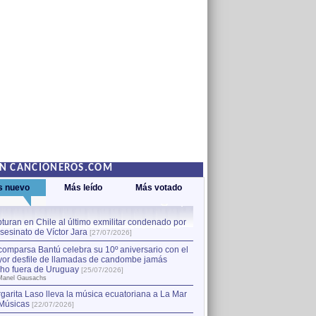
EN CANCIONEROS.COM
s nuevo
Más leído
Más votado
turan en Chile al último exmilitar condenado por
La comparsa Bantú celebra s
asesinato de Víctor Jara
mayor desfile de llamadas
1
[27/07/2026]
hecho fuera de Uruguay
[25
comparsa Bantú celebra su 10º aniversario con el
por Manel Gausachs
or desfile de llamadas de candombe jamás
Capturan en Chile al último
2
ho fuera de Uruguay
[25/07/2026]
el asesinato de Víctor Jara
[
Manel Gausachs
garita Laso lleva la música ecuatoriana a La Mar
Músicas
[22/07/2026]