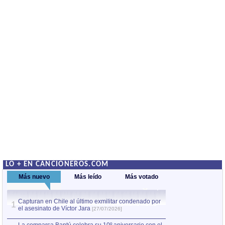
LO + EN CANCIONEROS.COM
Más nuevo
Más leído
Más votado
Capturan en Chile al último exmilitar condenado por
La comparsa Bantú
1
el asesinato de Víctor Jara
mayor desfile de
1
[27/07/2026]
hecho fuera de U
por Manel Gausachs