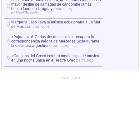
La comparsa Bantú celebra su 10º aniversario con el
mayor desfile de llamadas de candombe jamás
2
Capturan en Chile
2
hecho fuera de Uruguay
[25/07/2026]
el asesinato de Ví
por Manel Gausachs
Margarita Laso lleva la música ecuatoriana a La Mar
3
de Músicas
[22/07/2026]
«Pájaro azul. Cartas desde el exilio» recupera la
4
correspondencia inédita de Mercedes Sosa durante
la dictadura argentina
[21/07/2026]
«Cançons del Grec» celebra medio siglo de música
5
en una noche única en el Teatre Grec
[21/07/2026]
PUBLICIDAD