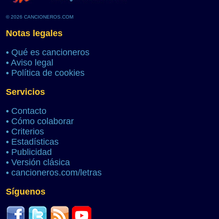
© 2026 CANCIONEROS.COM
Notas legales
•
Qué es cancioneros
•
Aviso legal
•
Política de cookies
Servicios
•
Contacto
•
Cómo colaborar
•
Criterios
•
Estadísticas
•
Publicidad
•
Versión clásica
•
cancioneros.com/letras
Síguenos