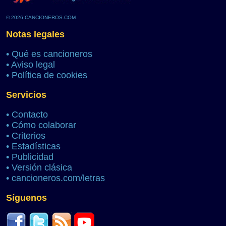
© 2026 CANCIONEROS.COM
Notas legales
•
Qué es cancioneros
•
Aviso legal
•
Política de cookies
Servicios
•
Contacto
•
Cómo colaborar
•
Criterios
•
Estadísticas
•
Publicidad
•
Versión clásica
•
cancioneros.com/letras
Síguenos