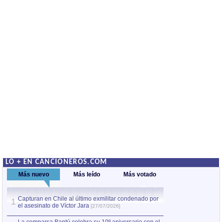
LO + EN CANCIONEROS.COM
Más nuevo
Más leído
Más votado
Capturan en Chile al último exmilitar condenado por
La comparsa Bantú
1
el asesinato de Víctor Jara
mayor desfile de
1
[27/07/2026]
hecho fuera de U
por Manel Gausachs