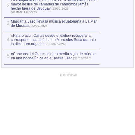
La comparsa Bantú celebra su 10º aniversario con el
mayor desfile de llamadas de candombe jamás
2
Capturan en Chile
2
hecho fuera de Uruguay
[25/07/2026]
el asesinato de Ví
por Manel Gausachs
Margarita Laso lleva la música ecuatoriana a La Mar
3
de Músicas
[22/07/2026]
«Pájaro azul. Cartas desde el exilio» recupera la
4
correspondencia inédita de Mercedes Sosa durante
la dictadura argentina
[21/07/2026]
«Cançons del Grec» celebra medio siglo de música
5
en una noche única en el Teatre Grec
[21/07/2026]
PUBLICIDAD