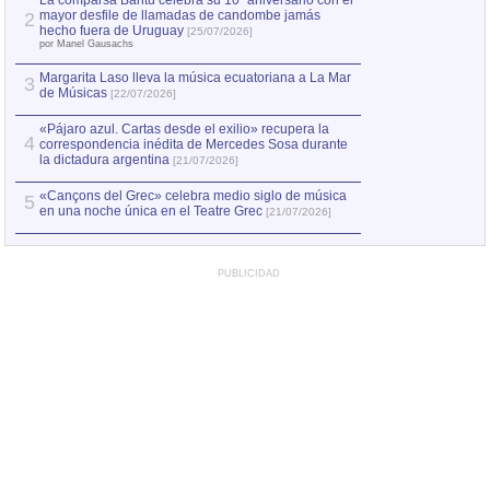
La comparsa Bantú celebra su 10º aniversario con el
mayor desfile de llamadas de candombe jamás
2
Capturan en Chile
2
hecho fuera de Uruguay
[25/07/2026]
el asesinato de Ví
por Manel Gausachs
Margarita Laso lleva la música ecuatoriana a La Mar
Margarita Laso ll
3
3
de Músicas
de Músicas
[22/07/2026]
[22/07
«Pájaro azul. Cartas desde el exilio» recupera la
4
correspondencia inédita de Mercedes Sosa durante
la dictadura argentina
[21/07/2026]
«Cançons del Grec» celebra medio siglo de música
5
en una noche única en el Teatre Grec
[21/07/2026]
PUBLICIDAD