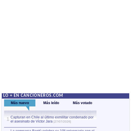
LO + EN CANCIONEROS.COM
Más nuevo
Más leído
Más votado
Capturan en Chile al último exmilitar condenado por
La comparsa Bantú
1
el asesinato de Víctor Jara
mayor desfile de
1
[27/07/2026]
hecho fuera de U
por Manel Gausachs