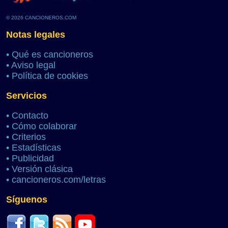
© 2026 CANCIONEROS.COM
Notas legales
•
Qué es cancioneros
•
Aviso legal
•
Política de cookies
Servicios
•
Contacto
•
Cómo colaborar
•
Criterios
•
Estadísticas
•
Publicidad
•
Versión clásica
•
cancioneros.com/letras
Síguenos