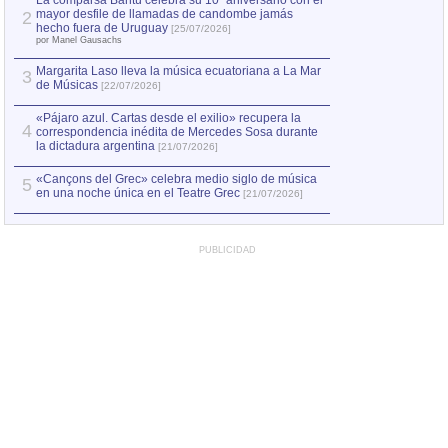
La comparsa Bantú celebra su 10º aniversario con el
mayor desfile de llamadas de candombe jamás
2
Capturan en Chile
2
hecho fuera de Uruguay
[25/07/2026]
el asesinato de Ví
por Manel Gausachs
Margarita Laso lleva la música ecuatoriana a La Mar
3
de Músicas
[22/07/2026]
«Pájaro azul. Cartas desde el exilio» recupera la
4
correspondencia inédita de Mercedes Sosa durante
la dictadura argentina
[21/07/2026]
«Cançons del Grec» celebra medio siglo de música
5
en una noche única en el Teatre Grec
[21/07/2026]
PUBLICIDAD