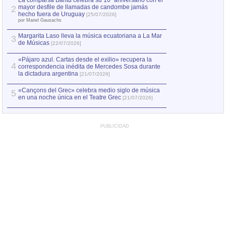
La comparsa Bantú celebra su 10º aniversario con el
mayor desfile de llamadas de candombe jamás
2
hecho fuera de Uruguay
[25/07/2026]
por Manel Gausachs
Margarita Laso lleva la música ecuatoriana a La Mar
3
de Músicas
[22/07/2026]
«Pájaro azul. Cartas desde el exilio» recupera la
4
correspondencia inédita de Mercedes Sosa durante
la dictadura argentina
[21/07/2026]
«Cançons del Grec» celebra medio siglo de música
5
en una noche única en el Teatre Grec
[21/07/2026]
PUBLICIDAD