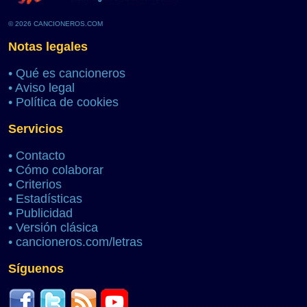
© 2026 CANCIONEROS.COM
Notas legales
•
Qué es cancioneros
•
Aviso legal
•
Política de cookies
Servicios
•
Contacto
•
Cómo colaborar
•
Criterios
•
Estadísticas
•
Publicidad
•
Versión clásica
•
cancioneros.com/letras
Síguenos