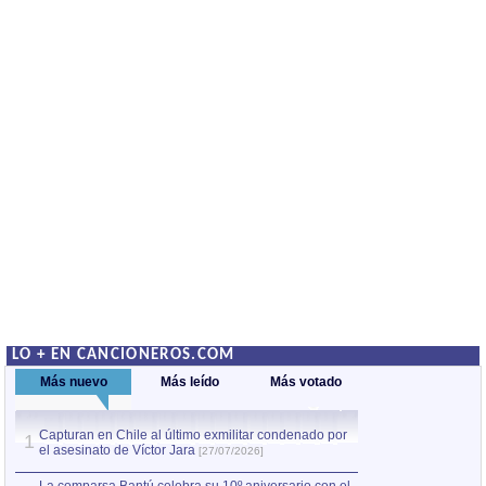
LO + EN CANCIONEROS.COM
Más nuevo
Más leído
Más votado
Capturan en Chile al último exmilitar condenado por
Capturan en Chile
1
1
el asesinato de Víctor Jara
el asesinato de Ví
[27/07/2026]