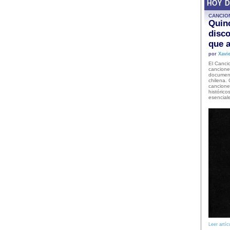
HOY 
CANCIO
Quinc
disco
que a
por
Xavie
El Cancio
cancione
document
chilena. 
canciones
histórico
esencial
Leer artíc