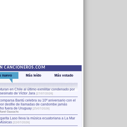
EN CANCIONEROS.COM
s nuevo
Más leído
Más votado
turan en Chile al último exmilitar condenado por
La comparsa Bantú celebra s
asesinato de Víctor Jara
mayor desfile de llamadas
1
[27/07/2026]
hecho fuera de Uruguay
[25
comparsa Bantú celebra su 10º aniversario con el
por Manel Gausachs
or desfile de llamadas de candombe jamás
Capturan en Chile al último
2
ho fuera de Uruguay
[25/07/2026]
el asesinato de Víctor Jara
[
Manel Gausachs
garita Laso lleva la música ecuatoriana a La Mar
Músicas
[22/07/2026]