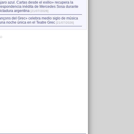
jaro azul. Cartas desde el exilio» recupera la
respondencia inédita de Mercedes Sosa durante
dictadura argentina
[21/07/2026]
nçons del Grec» celebra medio siglo de música
una noche única en el Teatre Grec
[21/07/2026]
AD