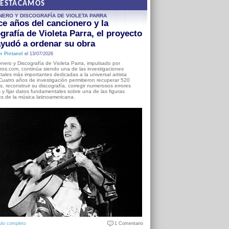
DESTACAMOS
NERO Y DISCOGRAFÍA DE VIOLETA PARRA
e años del cancionero y la
grafía de Violeta Parra, el proyecto
yudó a ordenar su obra
r Pintanel
el 13/07/2026
nero y Discografía de Violeta Parra, impulsado por
ros.com, continúa siendo una de las investigaciones
ales más importantes dedicadas a la universal artista
Cuatro años de investigación permitieron recuperar 520
, reconstruir su discografía, corregir numerosos errores
s y fijar datos fundamentales sobre una de las figuras
es de la música latinoamericana.
ulo completo
1 Comentario