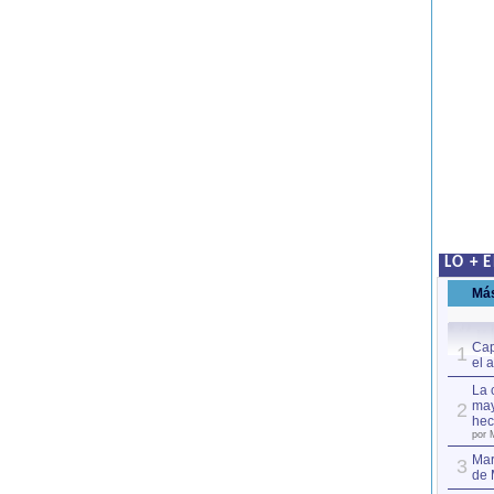
LO + 
Má
Cap
1
el 
La 
may
2
hec
por 
Mar
3
de 