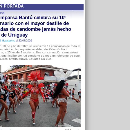
EN PORTADA
MBE
mparsa Bantú celebra su 10º
rsario con el mayor desfile de
adas de candombe jamás hecho
a de Uruguay
l Gausachs
el 25/07/2026
o 18 de julio de 2026 se reunieron 11 comparsas de todo el
o español en la pequeña localidad de Palau-Solità i
s, a 25 km de Barcelona. Una concentración carnavalera
 que finalizó con un concierto de todo un referente de este
usical afrouruguayo, Eduardo Da Luz.