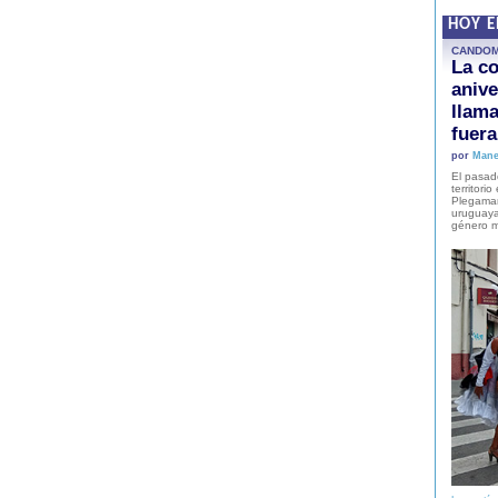
HOY 
CANDO
La co
anive
llam
fuer
por
Mane
El pasad
territori
Plegaman
uruguaya
género m