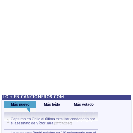
LO + EN CANCIONEROS.COM
Más nuevo
Más leído
Más votado
Capturan en Chile al último exmilitar condenado por
La comparsa Bantú
1
el asesinato de Víctor Jara
mayor desfile de
1
[27/07/2026]
hecho fuera de U
por Manel Gausachs