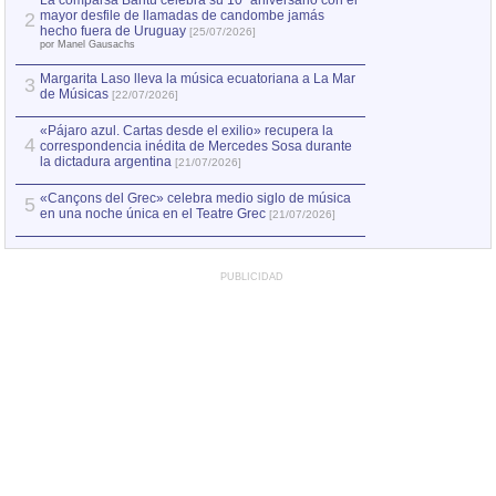
La comparsa Bantú celebra su 10º aniversario con el
mayor desfile de llamadas de candombe jamás
2
Capturan en Chile
2
hecho fuera de Uruguay
[25/07/2026]
el asesinato de Ví
por Manel Gausachs
Margarita Laso lleva la música ecuatoriana a La Mar
3
de Músicas
[22/07/2026]
«Pájaro azul. Cartas desde el exilio» recupera la
4
correspondencia inédita de Mercedes Sosa durante
la dictadura argentina
[21/07/2026]
«Cançons del Grec» celebra medio siglo de música
5
en una noche única en el Teatre Grec
[21/07/2026]
PUBLICIDAD