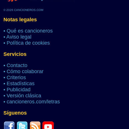
© 2026 CANCIONEROS.COM
Notas legales
•
Qué es cancioneros
•
Aviso legal
•
Política de cookies
Servicios
•
Contacto
•
Cómo colaborar
•
Criterios
•
Estadísticas
•
Publicidad
•
Versión clásica
•
cancioneros.com/letras
Síguenos