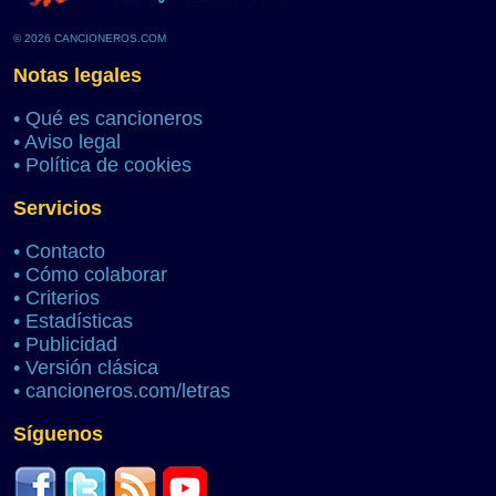
© 2026 CANCIONEROS.COM
Notas legales
•
Qué es cancioneros
•
Aviso legal
•
Política de cookies
Servicios
•
Contacto
•
Cómo colaborar
•
Criterios
•
Estadísticas
•
Publicidad
•
Versión clásica
•
cancioneros.com/letras
Síguenos