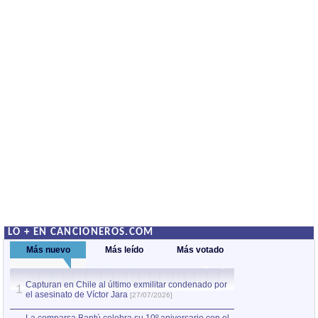
LO + EN CANCIONEROS.COM
Más nuevo
Más leído
Más votado
Capturan en Chile al último exmilitar condenado por
La comparsa Bantú
1
el asesinato de Víctor Jara
mayor desfile de
1
[27/07/2026]
hecho fuera de U
por Manel Gausachs