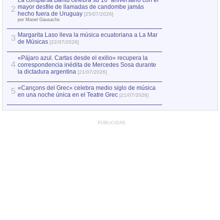
La comparsa Bantú celebra su 10º aniversario con el
mayor desfile de llamadas de candombe jamás
2
Capturan en Chile
2
hecho fuera de Uruguay
[25/07/2026]
el asesinato de Ví
por Manel Gausachs
Margarita Laso lleva la música ecuatoriana a La Mar
Margarita Laso ll
3
3
de Músicas
de Músicas
[22/07/2026]
[22/07
«Pájaro azul. Cartas desde el exilio» recupera la
4
correspondencia inédita de Mercedes Sosa durante
la dictadura argentina
[21/07/2026]
«Cançons del Grec» celebra medio siglo de música
5
en una noche única en el Teatre Grec
[21/07/2026]
PUBLICIDAD