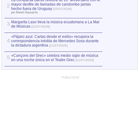
La comparsa Bantú celebra su 10º aniversario con el
mayor desfile de llamadas de candombe jamás
2
Capturan en Chile
2
hecho fuera de Uruguay
[25/07/2026]
el asesinato de Ví
por Manel Gausachs
Margarita Laso lleva la música ecuatoriana a La Mar
3
de Músicas
[22/07/2026]
«Pájaro azul. Cartas desde el exilio» recupera la
4
correspondencia inédita de Mercedes Sosa durante
la dictadura argentina
[21/07/2026]
«Cançons del Grec» celebra medio siglo de música
5
en una noche única en el Teatre Grec
[21/07/2026]
PUBLICIDAD