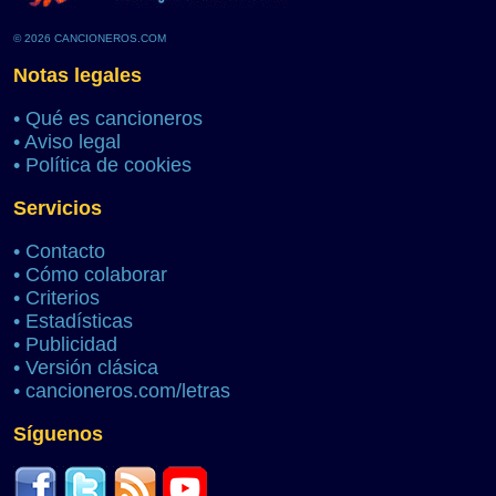
© 2026 CANCIONEROS.COM
Notas legales
•
Qué es cancioneros
•
Aviso legal
•
Política de cookies
Servicios
•
Contacto
•
Cómo colaborar
•
Criterios
•
Estadísticas
•
Publicidad
•
Versión clásica
•
cancioneros.com/letras
Síguenos