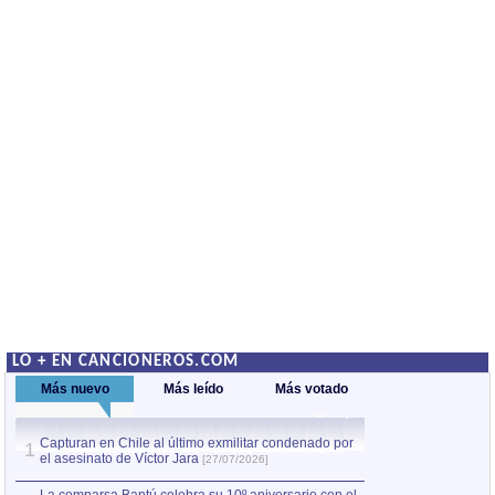
LO + EN CANCIONEROS.COM
Más nuevo
Más leído
Más votado
Capturan en Chile al último exmilitar condenado por
La comparsa Bantú
1
el asesinato de Víctor Jara
mayor desfile de
1
[27/07/2026]
hecho fuera de U
por Manel Gausachs