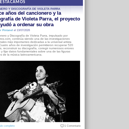
DESTACAMOS
NERO Y DISCOGRAFÍA DE VIOLETA PARRA
e años del cancionero y la
grafía de Violeta Parra, el proyecto
yudó a ordenar su obra
r Pintanel
el 13/07/2026
nero y Discografía de Violeta Parra, impulsado por
ros.com, continúa siendo una de las investigaciones
ales más importantes dedicadas a la universal artista
Cuatro años de investigación permitieron recuperar 520
, reconstruir su discografía, corregir numerosos errores
s y fijar datos fundamentales sobre una de las figuras
es de la música latinoamericana.
ulo completo
1 Comentario