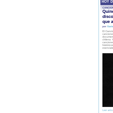
HOY 
CANCIO
Quinc
disco
que a
por
Xavie
El Cancio
cancione
document
chilena. 
canciones
histórico
esencial
Leer artíc