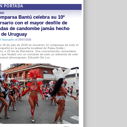
EN PORTADA
MBE
mparsa Bantú celebra su 10º
rsario con el mayor desfile de
adas de candombe jamás hecho
a de Uruguay
l Gausachs
el 25/07/2026
o 18 de julio de 2026 se reunieron 11 comparsas de todo el
o español en la pequeña localidad de Palau-Solità i
s, a 25 km de Barcelona. Una concentración carnavalera
 que finalizó con un concierto de todo un referente de este
usical afrouruguayo, Eduardo Da Luz.