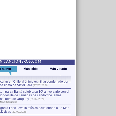
EN CANCIONEROS.COM
s nuevo
Más leído
Más votado
turan en Chile al último exmilitar condenado por
La comparsa Bantú celebra s
asesinato de Víctor Jara
mayor desfile de llamadas
1
[27/07/2026]
hecho fuera de Uruguay
[25
comparsa Bantú celebra su 10º aniversario con el
por Manel Gausachs
or desfile de llamadas de candombe jamás
Capturan en Chile al último
2
ho fuera de Uruguay
[25/07/2026]
el asesinato de Víctor Jara
[
Manel Gausachs
garita Laso lleva la música ecuatoriana a La Mar
Músicas
[22/07/2026]