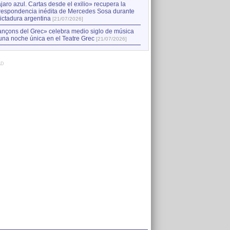
jaro azul. Cartas desde el exilio» recupera la
respondencia inédita de Mercedes Sosa durante
dictadura argentina
[21/07/2026]
nçons del Grec» celebra medio siglo de música
una noche única en el Teatre Grec
[21/07/2026]
AD