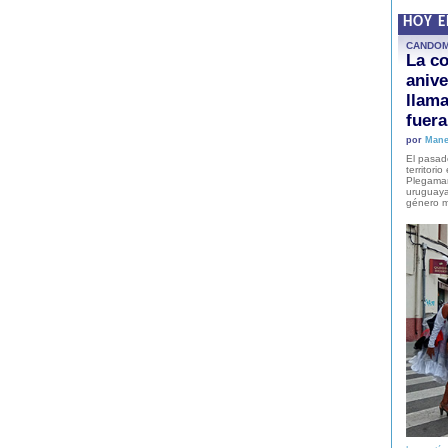
HOY 
CANDO
La co
anive
llam
fuer
por
Mane
El pasad
territori
Plegaman
uruguaya
género m