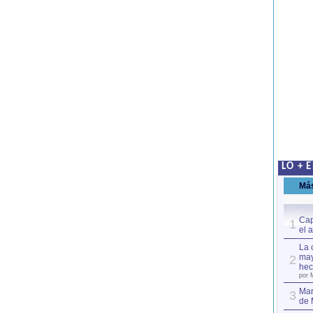
LO + 
Má
Cap
1
el 
La 
may
2
hec
por 
Mar
3
de 