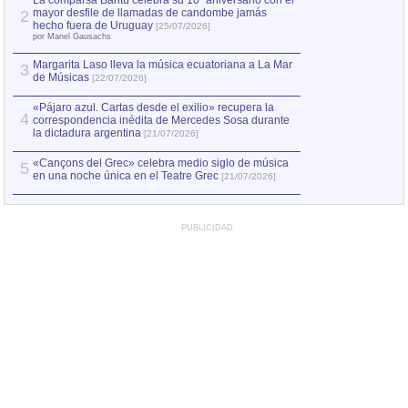
La comparsa Bantú celebra su 10º aniversario con el
mayor desfile de llamadas de candombe jamás
2
Capturan en Chile
2
hecho fuera de Uruguay
[25/07/2026]
el asesinato de Ví
por Manel Gausachs
Margarita Laso lleva la música ecuatoriana a La Mar
3
de Músicas
[22/07/2026]
«Pájaro azul. Cartas desde el exilio» recupera la
4
correspondencia inédita de Mercedes Sosa durante
la dictadura argentina
[21/07/2026]
«Cançons del Grec» celebra medio siglo de música
5
en una noche única en el Teatre Grec
[21/07/2026]
PUBLICIDAD