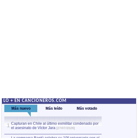
LO + EN CANCIONEROS.COM
Más nuevo
Más leído
Más votado
Capturan en Chile al último exmilitar condenado por
La comparsa Bantú
1
el asesinato de Víctor Jara
mayor desfile de
1
[27/07/2026]
hecho fuera de U
por Manel Gausachs