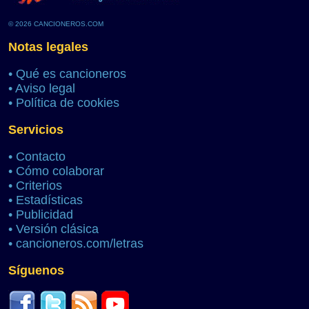
© 2026 CANCIONEROS.COM
Notas legales
•
Qué es cancioneros
•
Aviso legal
•
Política de cookies
Servicios
•
Contacto
•
Cómo colaborar
•
Criterios
•
Estadísticas
•
Publicidad
•
Versión clásica
•
cancioneros.com/letras
Síguenos