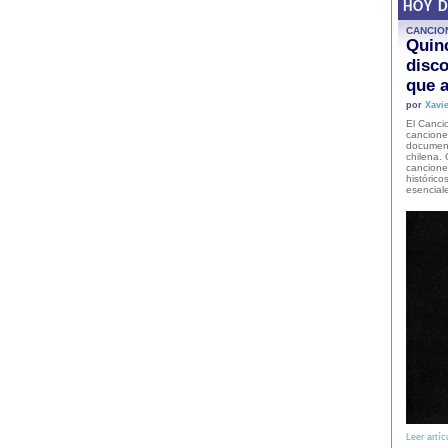
HOY 
CANCIO
Quinc
disco
que a
por
Xavie
El Cancio
cancione
document
chilena. 
canciones
histórico
esencial
Leer artíc