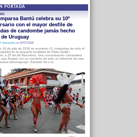
EN PORTADA
MBE
mparsa Bantú celebra su 10º
rsario con el mayor desfile de
adas de candombe jamás hecho
a de Uruguay
l Gausachs
el 25/07/2026
o 18 de julio de 2026 se reunieron 11 comparsas de todo el
o español en la pequeña localidad de Palau-Solità i
s, a 25 km de Barcelona. Una concentración carnavalera
 que finalizó con un concierto de todo un referente de este
usical afrouruguayo, Eduardo Da Luz.