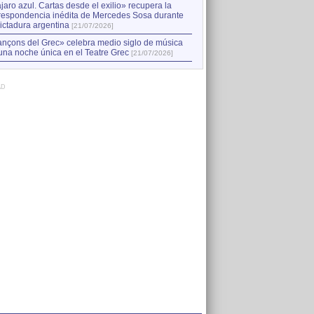
jaro azul. Cartas desde el exilio» recupera la
respondencia inédita de Mercedes Sosa durante
dictadura argentina
[21/07/2026]
nçons del Grec» celebra medio siglo de música
una noche única en el Teatre Grec
[21/07/2026]
AD