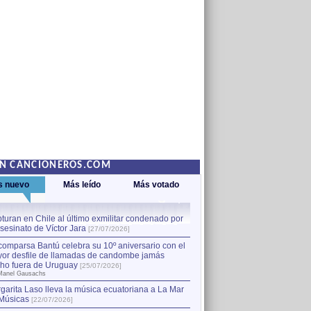
EN CANCIONEROS.COM
s nuevo
Más leído
Más votado
turan en Chile al último exmilitar condenado por
La comparsa Bantú celebra s
asesinato de Víctor Jara
mayor desfile de llamadas
1
[27/07/2026]
hecho fuera de Uruguay
[25
comparsa Bantú celebra su 10º aniversario con el
por Manel Gausachs
or desfile de llamadas de candombe jamás
Capturan en Chile al último
2
ho fuera de Uruguay
[25/07/2026]
el asesinato de Víctor Jara
[
Manel Gausachs
garita Laso lleva la música ecuatoriana a La Mar
Margarita Laso lleva la mús
3
Músicas
de Músicas
[22/07/2026]
[22/07/2026]