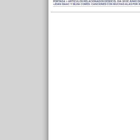
PORTADA > ARTÍCULOS RELACIONADOS DESDE EL DÍA 18 DE JUNIO DE
«JOAN ISAAC Y SÍLVIA COMES: CANCIONES CON MUCHAS ALAS POR X