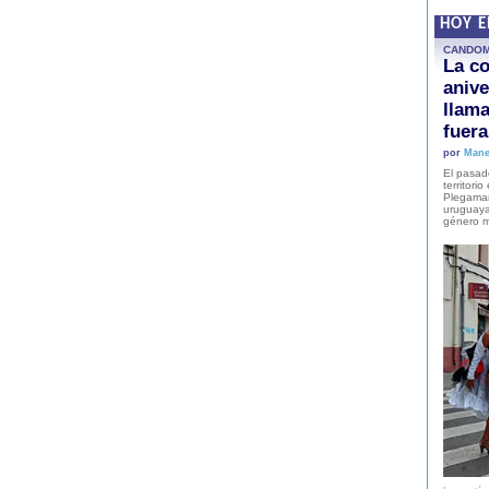
HOY 
CANDO
La co
anive
llam
fuer
por
Mane
El pasad
territori
Plegaman
uruguaya
género m