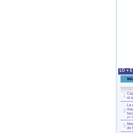
LO + 
Má
Cap
1
el 
La 
may
2
hec
por 
Mar
3
de 