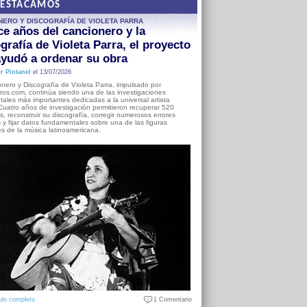
DESTACAMOS
NERO Y DISCOGRAFÍA DE VIOLETA PARRA
e años del cancionero y la
grafía de Violeta Parra, el proyecto
yudó a ordenar su obra
r Pintanel
el 13/07/2026
nero y Discografía de Violeta Parra, impulsado por
ros.com, continúa siendo una de las investigaciones
ales más importantes dedicadas a la universal artista
Cuatro años de investigación permitieron recuperar 520
, reconstruir su discografía, corregir numerosos errores
s y fijar datos fundamentales sobre una de las figuras
es de la música latinoamericana.
ulo completo
1 Comentario