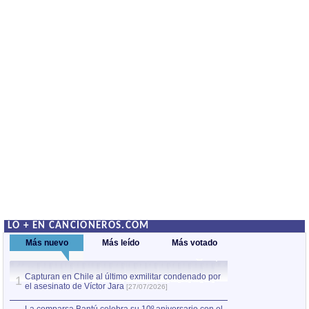
LO + EN CANCIONEROS.COM
Más nuevo
Más leído
Más votado
Capturan en Chile al último exmilitar condenado por
La comparsa Bantú
1
el asesinato de Víctor Jara
mayor desfile de
1
[27/07/2026]
hecho fuera de U
por Manel Gausachs