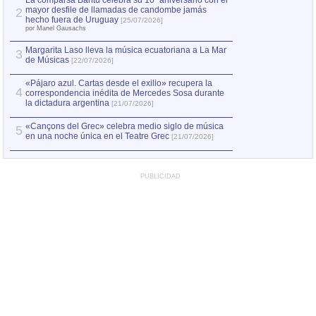
La comparsa Bantú celebra su 10º aniversario con el
mayor desfile de llamadas de candombe jamás
2
Capturan en Chile
2
hecho fuera de Uruguay
[25/07/2026]
el asesinato de Ví
por Manel Gausachs
Margarita Laso lleva la música ecuatoriana a La Mar
3
de Músicas
[22/07/2026]
«Pájaro azul. Cartas desde el exilio» recupera la
4
correspondencia inédita de Mercedes Sosa durante
la dictadura argentina
[21/07/2026]
«Cançons del Grec» celebra medio siglo de música
5
en una noche única en el Teatre Grec
[21/07/2026]
PUBLICIDAD