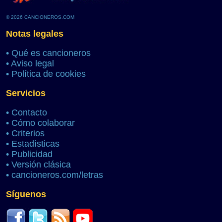
© 2026 CANCIONEROS.COM
Notas legales
•
Qué es cancioneros
•
Aviso legal
•
Política de cookies
Servicios
•
Contacto
•
Cómo colaborar
•
Criterios
•
Estadísticas
•
Publicidad
•
Versión clásica
•
cancioneros.com/letras
Síguenos