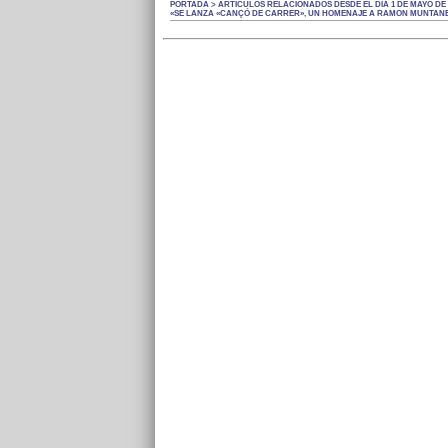
PORTADA > ARTÍCULOS RELACIONADOS DESDE EL DÍA 1 DE MAYO DE 
«SE LANZA «CANÇÓ DE CARRER», UN HOMENAJE A RAMON MUNTANER