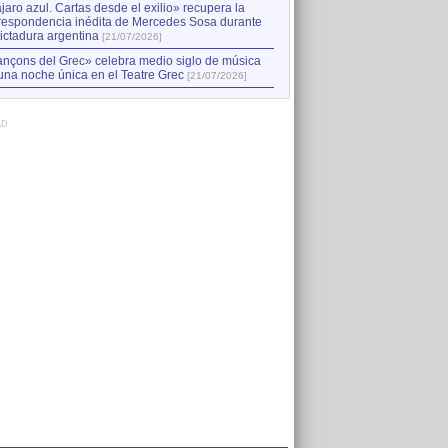
jaro azul. Cartas desde el exilio» recupera la
respondencia inédita de Mercedes Sosa durante
dictadura argentina
[21/07/2026]
nçons del Grec» celebra medio siglo de música
una noche única en el Teatre Grec
[21/07/2026]
AD