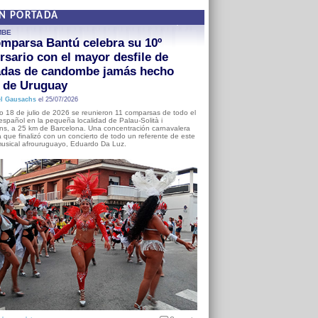
EN PORTADA
MBE
mparsa Bantú celebra su 10º
rsario con el mayor desfile de
adas de candombe jamás hecho
a de Uruguay
l Gausachs
el 25/07/2026
o 18 de julio de 2026 se reunieron 11 comparsas de todo el
o español en la pequeña localidad de Palau-Solità i
s, a 25 km de Barcelona. Una concentración carnavalera
 que finalizó con un concierto de todo un referente de este
usical afrouruguayo, Eduardo Da Luz.