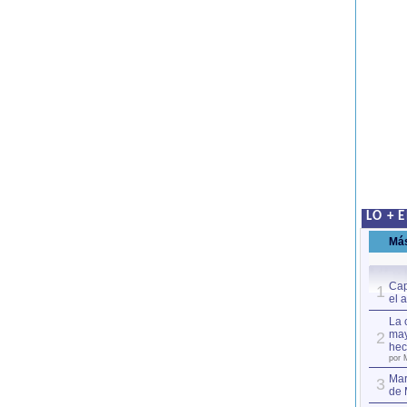
LO + 
Má
Cap
1
el 
La 
may
2
hec
por 
Mar
3
de 