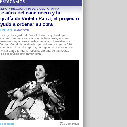
DESTACAMOS
NERO Y DISCOGRAFÍA DE VIOLETA PARRA
e años del cancionero y la
grafía de Violeta Parra, el proyecto
yudó a ordenar su obra
r Pintanel
el 13/07/2026
nero y Discografía de Violeta Parra, impulsado por
ros.com, continúa siendo una de las investigaciones
ales más importantes dedicadas a la universal artista
Cuatro años de investigación permitieron recuperar 520
, reconstruir su discografía, corregir numerosos errores
s y fijar datos fundamentales sobre una de las figuras
es de la música latinoamericana.
ulo completo
1 Comentario