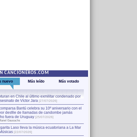
EN CANCIONEROS.COM
s nuevo
Más leído
Más votado
turan en Chile al último exmilitar condenado por
La comparsa Bantú celebra s
asesinato de Víctor Jara
mayor desfile de llamadas
1
[27/07/2026]
hecho fuera de Uruguay
[25
comparsa Bantú celebra su 10º aniversario con el
por Manel Gausachs
or desfile de llamadas de candombe jamás
Capturan en Chile al último
2
ho fuera de Uruguay
[25/07/2026]
el asesinato de Víctor Jara
[
Manel Gausachs
garita Laso lleva la música ecuatoriana a La Mar
Músicas
[22/07/2026]