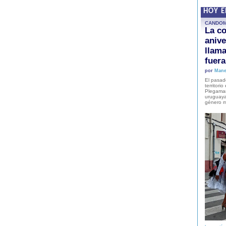
HOY 
CANDO
La co
anive
llam
fuer
por
Mane
El pasad
territori
Plegaman
uruguaya
género m