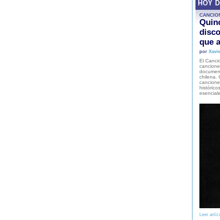
HOY 
CANCIO
Quinc
disco
que a
por
Xavie
El Cancio
cancione
document
chilena. 
canciones
histórico
esencial
Leer artíc