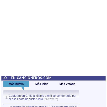
LO + EN CANCIONEROS.COM
Más nuevo
Más leído
Más votado
Capturan en Chile al último exmilitar condenado por
La comparsa Bantú
1
el asesinato de Víctor Jara
mayor desfile de
1
[27/07/2026]
hecho fuera de U
por Manel Gausachs