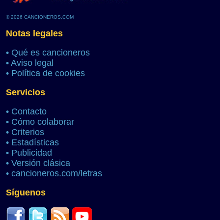
© 2026 CANCIONEROS.COM
Notas legales
•
Qué es cancioneros
•
Aviso legal
•
Política de cookies
Servicios
•
Contacto
•
Cómo colaborar
•
Criterios
•
Estadísticas
•
Publicidad
•
Versión clásica
•
cancioneros.com/letras
Síguenos