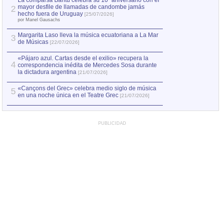
La comparsa Bantú celebra su 10º aniversario con el
mayor desfile de llamadas de candombe jamás
2
Capturan en Chile
2
hecho fuera de Uruguay
[25/07/2026]
el asesinato de Ví
por Manel Gausachs
Margarita Laso lleva la música ecuatoriana a La Mar
3
de Músicas
[22/07/2026]
«Pájaro azul. Cartas desde el exilio» recupera la
4
correspondencia inédita de Mercedes Sosa durante
la dictadura argentina
[21/07/2026]
«Cançons del Grec» celebra medio siglo de música
5
en una noche única en el Teatre Grec
[21/07/2026]
PUBLICIDAD