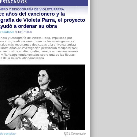
DESTACAMOS
NERO Y DISCOGRAFÍA DE VIOLETA PARRA
e años del cancionero y la
grafía de Violeta Parra, el proyecto
yudó a ordenar su obra
r Pintanel
el 13/07/2026
nero y Discografía de Violeta Parra, impulsado por
ros.com, continúa siendo una de las investigaciones
ales más importantes dedicadas a la universal artista
Cuatro años de investigación permitieron recuperar 520
, reconstruir su discografía, corregir numerosos errores
s y fijar datos fundamentales sobre una de las figuras
es de la música latinoamericana.
ulo completo
1 Comentario