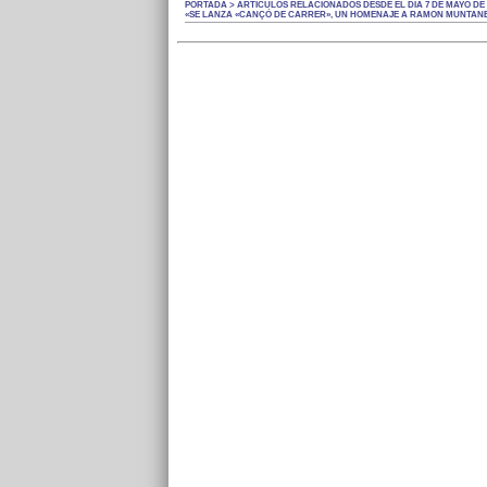
PORTADA > ARTÍCULOS RELACIONADOS DESDE EL DÍA 7 DE MAYO DE 
«SE LANZA «CANÇÓ DE CARRER», UN HOMENAJE A RAMON MUNTANER