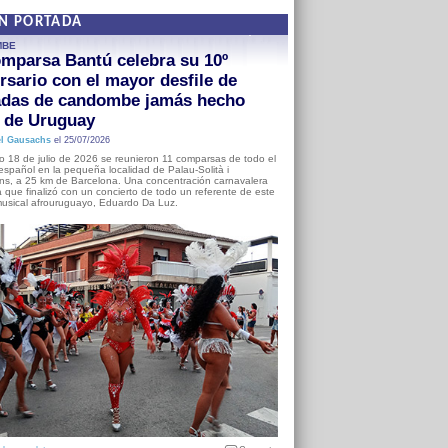
EN PORTADA
MBE
mparsa Bantú celebra su 10º
rsario con el mayor desfile de
adas de candombe jamás hecho
a de Uruguay
l Gausachs
el 25/07/2026
o 18 de julio de 2026 se reunieron 11 comparsas de todo el
o español en la pequeña localidad de Palau-Solità i
s, a 25 km de Barcelona. Una concentración carnavalera
 que finalizó con un concierto de todo un referente de este
usical afrouruguayo, Eduardo Da Luz.