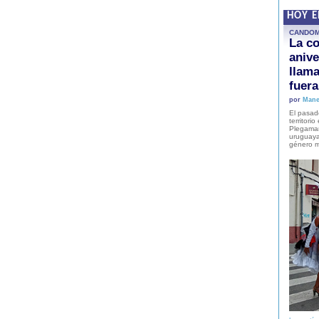
HOY 
CANDO
La co
anive
llam
fuer
por
Mane
El pasad
territori
Plegaman
uruguaya
género m