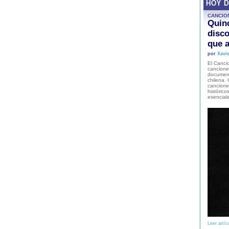
HOY 
CANCIO
Quinc
disco
que a
por
Xavie
El Cancio
cancione
document
chilena. 
canciones
histórico
esencial
Leer artíc