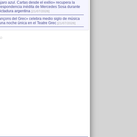
jaro azul. Cartas desde el exilio» recupera la
respondencia inédita de Mercedes Sosa durante
dictadura argentina
[21/07/2026]
nçons del Grec» celebra medio siglo de música
una noche única en el Teatre Grec
[21/07/2026]
AD