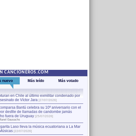
EN CANCIONEROS.COM
s nuevo
Más leído
Más votado
turan en Chile al último exmilitar condenado por
La comparsa Bantú celebra s
asesinato de Víctor Jara
mayor desfile de llamadas
1
[27/07/2026]
hecho fuera de Uruguay
[25
comparsa Bantú celebra su 10º aniversario con el
por Manel Gausachs
or desfile de llamadas de candombe jamás
Capturan en Chile al último
2
ho fuera de Uruguay
[25/07/2026]
el asesinato de Víctor Jara
[
Manel Gausachs
garita Laso lleva la música ecuatoriana a La Mar
Músicas
[22/07/2026]