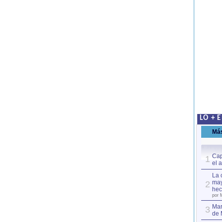
LO + 
Má
Cap
1
el 
La 
may
2
hec
por 
Mar
3
de 