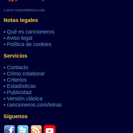
© 2026 CANCIONEROS.COM
Notas legales
•
Qué es cancioneros
•
Aviso legal
•
Política de cookies
Servicios
•
Contacto
•
Cómo colaborar
•
Criterios
•
Estadísticas
•
Publicidad
•
Versión clásica
•
cancioneros.com/letras
Síguenos