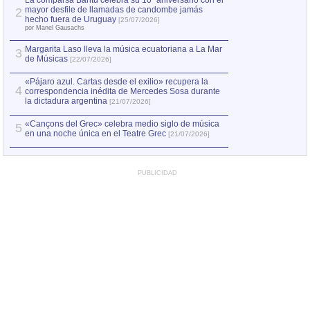
La comparsa Bantú celebra su 10º aniversario con el
mayor desfile de llamadas de candombe jamás
2
Capturan en Chile
2
hecho fuera de Uruguay
[25/07/2026]
el asesinato de Ví
por Manel Gausachs
Margarita Laso lleva la música ecuatoriana a La Mar
Margarita Laso ll
3
3
de Músicas
de Músicas
[22/07/2026]
[22/07
«Pájaro azul. Cartas desde el exilio» recupera la
4
correspondencia inédita de Mercedes Sosa durante
la dictadura argentina
[21/07/2026]
«Cançons del Grec» celebra medio siglo de música
5
en una noche única en el Teatre Grec
[21/07/2026]
PUBLICIDAD