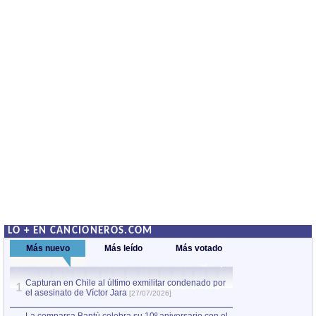
LO + EN CANCIONEROS.COM
Más nuevo
Más leído
Más votado
Capturan en Chile al último exmilitar condenado por
La comparsa Bantú
1
el asesinato de Víctor Jara
mayor desfile de
1
[27/07/2026]
hecho fuera de U
por Manel Gausachs