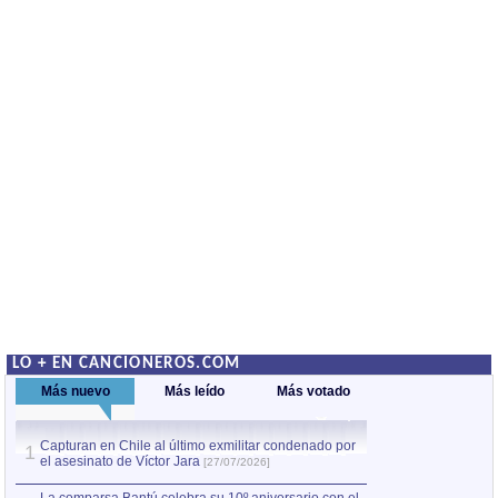
LO + EN CANCIONEROS.COM
Más nuevo
Más leído
Más votado
Capturan en Chile al último exmilitar condenado por
La comparsa Bantú
1
el asesinato de Víctor Jara
mayor desfile de
1
[27/07/2026]
hecho fuera de U
por Manel Gausachs