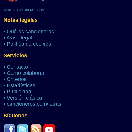
© 2026 CANCIONEROS.COM
Notas legales
•
Qué es cancioneros
•
Aviso legal
•
Política de cookies
Servicios
•
Contacto
•
Cómo colaborar
•
Criterios
•
Estadísticas
•
Publicidad
•
Versión clásica
•
cancioneros.com/letras
Síguenos