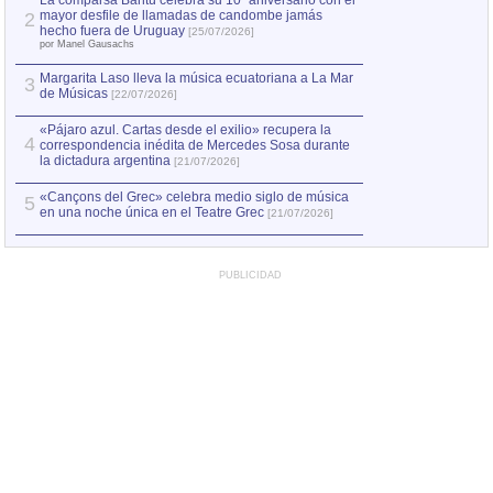
La comparsa Bantú celebra su 10º aniversario con el
mayor desfile de llamadas de candombe jamás
2
Capturan en Chile
2
hecho fuera de Uruguay
[25/07/2026]
el asesinato de Ví
por Manel Gausachs
Margarita Laso lleva la música ecuatoriana a La Mar
3
de Músicas
[22/07/2026]
«Pájaro azul. Cartas desde el exilio» recupera la
4
correspondencia inédita de Mercedes Sosa durante
la dictadura argentina
[21/07/2026]
«Cançons del Grec» celebra medio siglo de música
5
en una noche única en el Teatre Grec
[21/07/2026]
PUBLICIDAD