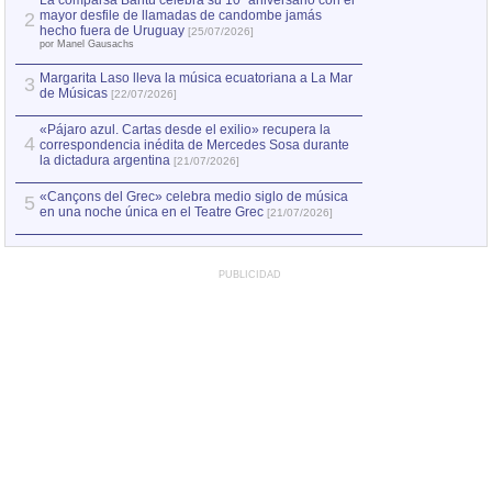
La comparsa Bantú celebra su 10º aniversario con el
mayor desfile de llamadas de candombe jamás
2
Capturan en Chile
2
hecho fuera de Uruguay
[25/07/2026]
el asesinato de Ví
por Manel Gausachs
Margarita Laso lleva la música ecuatoriana a La Mar
3
de Músicas
[22/07/2026]
«Pájaro azul. Cartas desde el exilio» recupera la
4
correspondencia inédita de Mercedes Sosa durante
la dictadura argentina
[21/07/2026]
«Cançons del Grec» celebra medio siglo de música
5
en una noche única en el Teatre Grec
[21/07/2026]
PUBLICIDAD