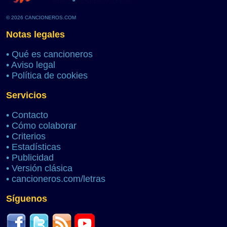
© 2026 CANCIONEROS.COM
Notas legales
•
Qué es cancioneros
•
Aviso legal
•
Política de cookies
Servicios
•
Contacto
•
Cómo colaborar
•
Criterios
•
Estadísticas
•
Publicidad
•
Versión clásica
•
cancioneros.com/letras
Síguenos