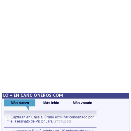
LO + EN CANCIONEROS.COM
Más nuevo
Más leído
Más votado
Capturan en Chile al último exmilitar condenado por
La comparsa Bantú
1
el asesinato de Víctor Jara
mayor desfile de
1
[27/07/2026]
hecho fuera de U
por Manel Gausachs