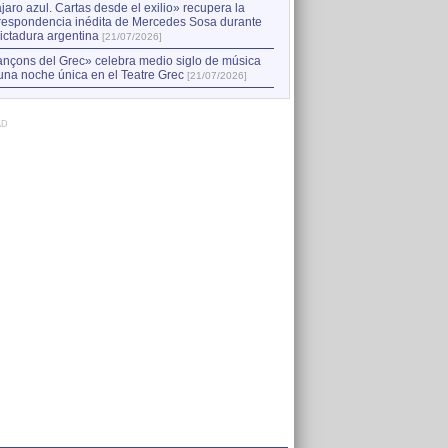
jaro azul. Cartas desde el exilio» recupera la
respondencia inédita de Mercedes Sosa durante
dictadura argentina
[21/07/2026]
nçons del Grec» celebra medio siglo de música
una noche única en el Teatre Grec
[21/07/2026]
AD