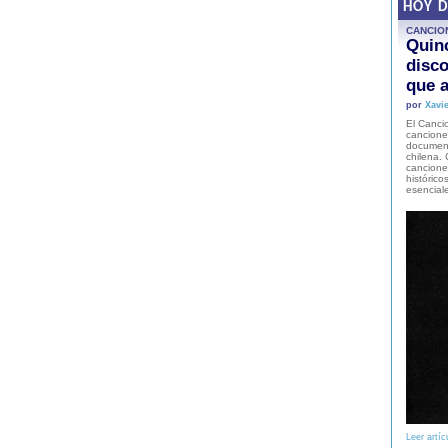
HOY 
CANCIO
Quinc
disco
que a
por
Xavie
El Cancio
cancione
document
chilena. 
canciones
histórico
esencial
Leer artíc