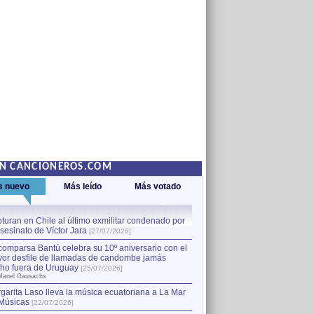
EN CANCIONEROS.COM
s nuevo
Más leído
Más votado
turan en Chile al último exmilitar condenado por
La comparsa Bantú celebra s
asesinato de Víctor Jara
mayor desfile de llamadas
1
[27/07/2026]
hecho fuera de Uruguay
[25
comparsa Bantú celebra su 10º aniversario con el
por Manel Gausachs
or desfile de llamadas de candombe jamás
Capturan en Chile al último
2
ho fuera de Uruguay
[25/07/2026]
el asesinato de Víctor Jara
[
Manel Gausachs
garita Laso lleva la música ecuatoriana a La Mar
Margarita Laso lleva la mús
3
Músicas
de Músicas
[22/07/2026]
[22/07/2026]