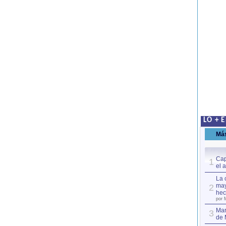
LO + 
Má
Cap
1
el 
La 
may
2
hec
por 
Mar
3
de 