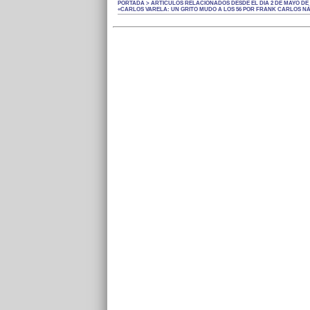
PORTADA > ARTÍCULOS RELACIONADOS DESDE EL DÍA 2 DE MAYO DE 
«CARLOS VARELA: UN GRITO MUDO A LOS 56 POR FRANK CARLOS N