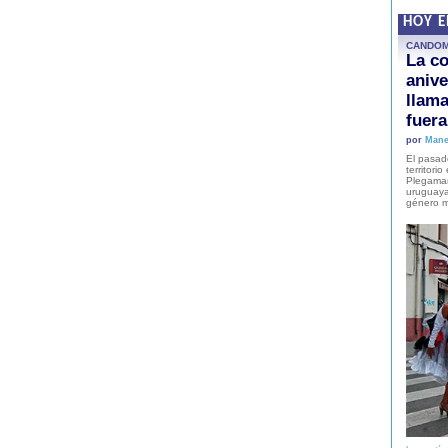
HOY 
CANDO
La co
anive
llam
fuer
por
Mane
El pasad
territori
Plegaman
uruguaya
género m