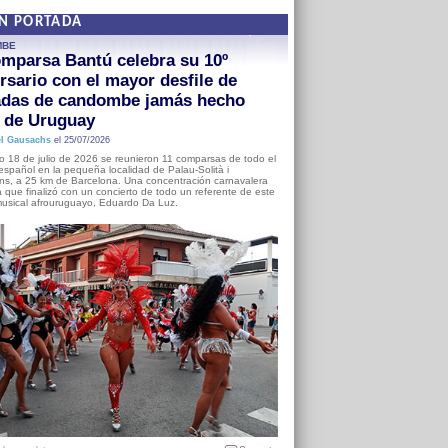
EN PORTADA
MBE
mparsa Bantú celebra su 10º
rsario con el mayor desfile de
adas de candombe jamás hecho
a de Uruguay
l Gausachs
el 25/07/2026
o 18 de julio de 2026 se reunieron 11 comparsas de todo el
o español en la pequeña localidad de Palau-Solità i
s, a 25 km de Barcelona. Una concentración carnavalera
 que finalizó con un concierto de todo un referente de este
usical afrouruguayo, Eduardo Da Luz.