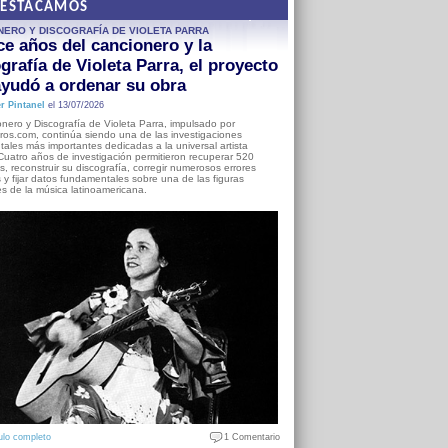
DESTACAMOS
NERO Y DISCOGRAFÍA DE VIOLETA PARRA
e años del cancionero y la
grafía de Violeta Parra, el proyecto
yudó a ordenar su obra
r Pintanel
el 13/07/2026
nero y Discografía de Violeta Parra, impulsado por
ros.com, continúa siendo una de las investigaciones
ales más importantes dedicadas a la universal artista
Cuatro años de investigación permitieron recuperar 520
, reconstruir su discografía, corregir numerosos errores
s y fijar datos fundamentales sobre una de las figuras
es de la música latinoamericana.
ulo completo
1 Comentario