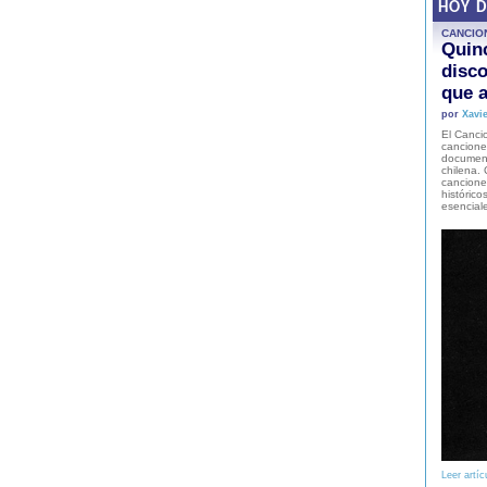
HOY 
CANCIO
Quinc
disco
que a
por
Xavie
El Cancio
cancione
document
chilena. 
canciones
histórico
esencial
Leer artíc