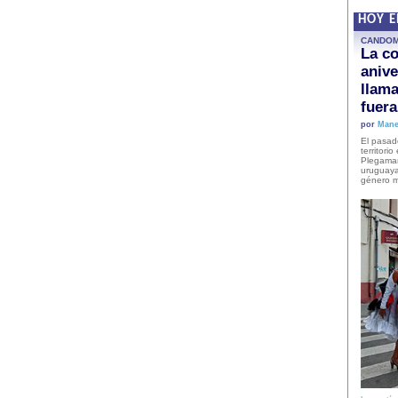
HOY 
CANDO
La co
anive
llam
fuer
por
Mane
El pasad
territori
Plegaman
uruguaya
género m