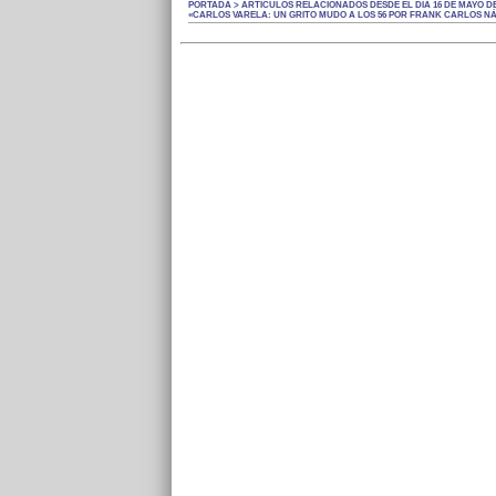
PORTADA > ARTÍCULOS RELACIONADOS DESDE EL DÍA 16 DE MAYO DE
«CARLOS VARELA: UN GRITO MUDO A LOS 56 POR FRANK CARLOS N