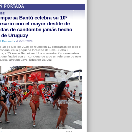
EN PORTADA
MBE
mparsa Bantú celebra su 10º
rsario con el mayor desfile de
adas de candombe jamás hecho
a de Uruguay
l Gausachs
el 25/07/2026
o 18 de julio de 2026 se reunieron 11 comparsas de todo el
o español en la pequeña localidad de Palau-Solità i
s, a 25 km de Barcelona. Una concentración carnavalera
 que finalizó con un concierto de todo un referente de este
usical afrouruguayo, Eduardo Da Luz.