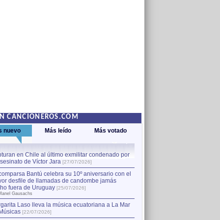
EN CANCIONEROS.COM
s nuevo
Más leído
Más votado
turan en Chile al último exmilitar condenado por
La comparsa Bantú celebra s
asesinato de Víctor Jara
mayor desfile de llamadas
1
[27/07/2026]
hecho fuera de Uruguay
[25
comparsa Bantú celebra su 10º aniversario con el
por Manel Gausachs
or desfile de llamadas de candombe jamás
Capturan en Chile al último
2
ho fuera de Uruguay
[25/07/2026]
el asesinato de Víctor Jara
[
Manel Gausachs
garita Laso lleva la música ecuatoriana a La Mar
Músicas
[22/07/2026]