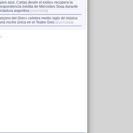
jaro azul. Cartas desde el exilio» recupera la
respondencia inédita de Mercedes Sosa durante
dictadura argentina
[21/07/2026]
nçons del Grec» celebra medio siglo de música
una noche única en el Teatre Grec
[21/07/2026]
AD