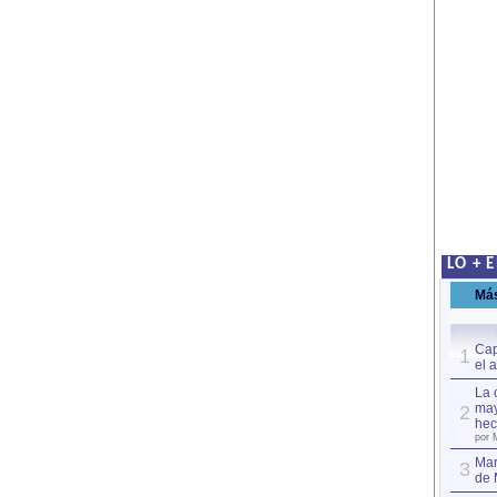
LO + 
Má
Cap
1
el 
La 
may
2
hec
por 
Mar
3
de 