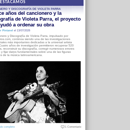
DESTACAMOS
NERO Y DISCOGRAFÍA DE VIOLETA PARRA
e años del cancionero y la
grafía de Violeta Parra, el proyecto
yudó a ordenar su obra
r Pintanel
el 13/07/2026
nero y Discografía de Violeta Parra, impulsado por
ros.com, continúa siendo una de las investigaciones
ales más importantes dedicadas a la universal artista
Cuatro años de investigación permitieron recuperar 520
, reconstruir su discografía, corregir numerosos errores
s y fijar datos fundamentales sobre una de las figuras
es de la música latinoamericana.
ulo completo
1 Comentario