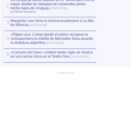
La comparsa Bantú celebra su 10º aniversario con el
mayor desfile de llamadas de candombe jamás
2
Capturan en Chile
2
hecho fuera de Uruguay
[25/07/2026]
el asesinato de Ví
por Manel Gausachs
Margarita Laso lleva la música ecuatoriana a La Mar
3
de Músicas
[22/07/2026]
«Pájaro azul. Cartas desde el exilio» recupera la
4
correspondencia inédita de Mercedes Sosa durante
la dictadura argentina
[21/07/2026]
«Cançons del Grec» celebra medio siglo de música
5
en una noche única en el Teatre Grec
[21/07/2026]
PUBLICIDAD