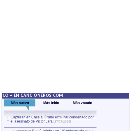
LO + EN CANCIONEROS.COM
Más nuevo
Más leído
Más votado
Capturan en Chile al último exmilitar condenado por
La comparsa Bantú
1
el asesinato de Víctor Jara
mayor desfile de
1
[27/07/2026]
hecho fuera de U
por Manel Gausachs