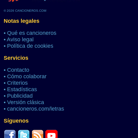
© 2026 CANCIONEROS.COM
Notas legales
•
Qué es cancioneros
•
Aviso legal
•
Política de cookies
Servicios
•
Contacto
•
Cómo colaborar
•
Criterios
•
Estadísticas
•
Publicidad
•
Versión clásica
•
cancioneros.com/letras
Síguenos