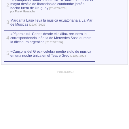
La comparsa Bantú celebra su 10º aniversario con el
mayor desfile de llamadas de candombe jamás
2
Capturan en Chile
2
hecho fuera de Uruguay
[25/07/2026]
el asesinato de Ví
por Manel Gausachs
Margarita Laso lleva la música ecuatoriana a La Mar
3
de Músicas
[22/07/2026]
«Pájaro azul. Cartas desde el exilio» recupera la
4
correspondencia inédita de Mercedes Sosa durante
la dictadura argentina
[21/07/2026]
«Cançons del Grec» celebra medio siglo de música
5
en una noche única en el Teatre Grec
[21/07/2026]
PUBLICIDAD