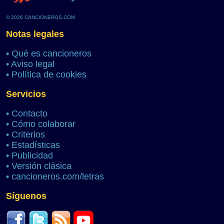
© 2026 CANCIONEROS.COM
Notas legales
•
Qué es cancioneros
•
Aviso legal
•
Política de cookies
Servicios
•
Contacto
•
Cómo colaborar
•
Criterios
•
Estadísticas
•
Publicidad
•
Versión clásica
•
cancioneros.com/letras
Síguenos