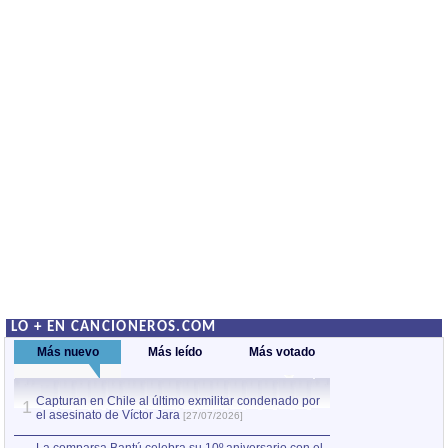
LO + EN CANCIONEROS.COM
Más nuevo
Más leído
Más votado
Capturan en Chile al último exmilitar condenado por
La comparsa Bantú
1
el asesinato de Víctor Jara
mayor desfile de
1
[27/07/2026]
hecho fuera de U
por Manel Gausachs