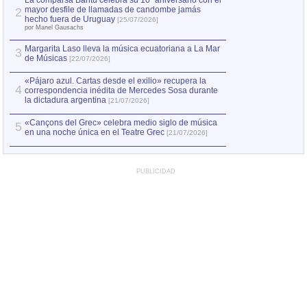
La comparsa Bantú celebra su 10º aniversario con el
mayor desfile de llamadas de candombe jamás
2
Capturan en Chile
2
hecho fuera de Uruguay
[25/07/2026]
el asesinato de Ví
por Manel Gausachs
Margarita Laso lleva la música ecuatoriana a La Mar
Margarita Laso ll
3
3
de Músicas
de Músicas
[22/07/2026]
[22/07
«Pájaro azul. Cartas desde el exilio» recupera la
4
correspondencia inédita de Mercedes Sosa durante
la dictadura argentina
[21/07/2026]
«Cançons del Grec» celebra medio siglo de música
5
en una noche única en el Teatre Grec
[21/07/2026]
PUBLICIDAD