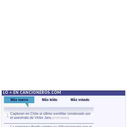
LO + EN CANCIONEROS.COM
Más nuevo
Más leído
Más votado
Capturan en Chile al último exmilitar condenado por
La comparsa Bantú
1
el asesinato de Víctor Jara
mayor desfile de
1
[27/07/2026]
hecho fuera de U
por Manel Gausachs