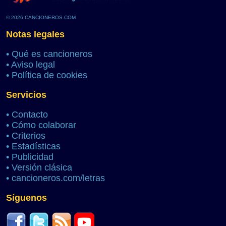
© 2026 CANCIONEROS.COM
Notas legales
•
Qué es cancioneros
•
Aviso legal
•
Política de cookies
Servicios
•
Contacto
•
Cómo colaborar
•
Criterios
•
Estadísticas
•
Publicidad
•
Versión clásica
•
cancioneros.com/letras
Síguenos