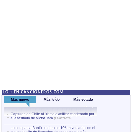
LO + EN CANCIONEROS.COM
Más nuevo
Más leído
Más votado
Capturan en Chile al último exmilitar condenado por
La comparsa Bantú
1
el asesinato de Víctor Jara
mayor desfile de
1
[27/07/2026]
hecho fuera de U
por Manel Gausachs
La comparsa Bantú celebra su 10º aniversario con el