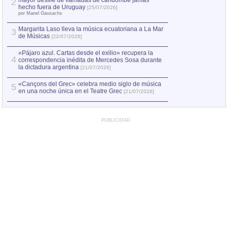
mayor desfile de llamadas de candombe jamás
2
Capturan en Chile
2
hecho fuera de Uruguay
[25/07/2026]
el asesinato de Ví
por Manel Gausachs
Margarita Laso lleva la música ecuatoriana a La Mar
3
de Músicas
[22/07/2026]
«Pájaro azul. Cartas desde el exilio» recupera la
4
correspondencia inédita de Mercedes Sosa durante
la dictadura argentina
[21/07/2026]
«Cançons del Grec» celebra medio siglo de música
5
en una noche única en el Teatre Grec
[21/07/2026]
PUBLICIDAD