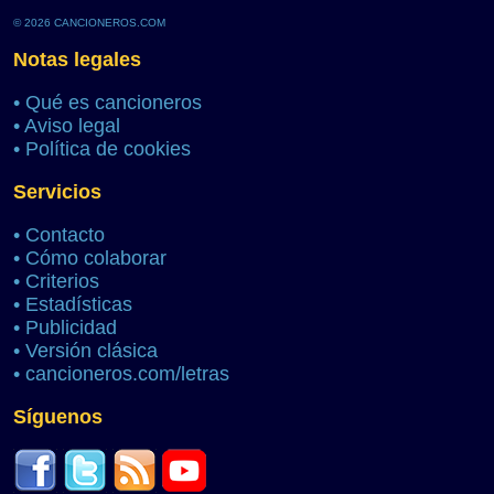
© 2026 CANCIONEROS.COM
Notas legales
•
Qué es cancioneros
•
Aviso legal
•
Política de cookies
Servicios
•
Contacto
•
Cómo colaborar
•
Criterios
•
Estadísticas
•
Publicidad
•
Versión clásica
•
cancioneros.com/letras
Síguenos