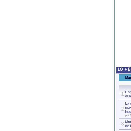
LO + 
Má
Cap
1
el 
La 
may
2
hec
por 
Mar
3
de 