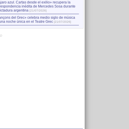
jaro azul. Cartas desde el exilio» recupera la
respondencia inédita de Mercedes Sosa durante
dictadura argentina
[21/07/2026]
nçons del Grec» celebra medio siglo de música
una noche única en el Teatre Grec
[21/07/2026]
AD