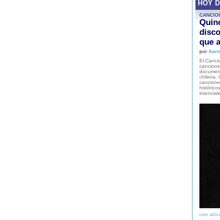
HOY 
CANCIO
Quinc
disco
que a
por
Xavie
El Cancio
cancione
document
chilena. 
canciones
histórico
esencial
Leer artíc