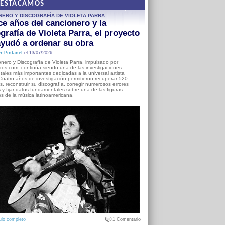
DESTACAMOS
NERO Y DISCOGRAFÍA DE VIOLETA PARRA
e años del cancionero y la
grafía de Violeta Parra, el proyecto
yudó a ordenar su obra
r Pintanel
el 13/07/2026
nero y Discografía de Violeta Parra, impulsado por
ros.com, continúa siendo una de las investigaciones
ales más importantes dedicadas a la universal artista
Cuatro años de investigación permitieron recuperar 520
, reconstruir su discografía, corregir numerosos errores
s y fijar datos fundamentales sobre una de las figuras
es de la música latinoamericana.
ulo completo
1 Comentario