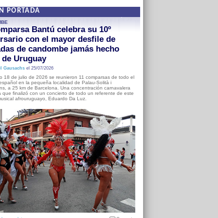
EN PORTADA
MBE
mparsa Bantú celebra su 10º
rsario con el mayor desfile de
adas de candombe jamás hecho
a de Uruguay
l Gausachs
el 25/07/2026
o 18 de julio de 2026 se reunieron 11 comparsas de todo el
o español en la pequeña localidad de Palau-Solità i
s, a 25 km de Barcelona. Una concentración carnavalera
 que finalizó con un concierto de todo un referente de este
usical afrouruguayo, Eduardo Da Luz.