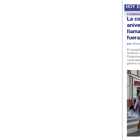
HOY 
CANDO
La co
anive
llam
fuer
por
Mane
El pasad
territori
Plegaman
uruguaya
género m