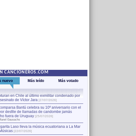
EN CANCIONEROS.COM
s nuevo
Más leído
Más votado
turan en Chile al último exmilitar condenado por
La comparsa Bantú celebra s
asesinato de Víctor Jara
mayor desfile de llamadas
1
[27/07/2026]
hecho fuera de Uruguay
[25
comparsa Bantú celebra su 10º aniversario con el
por Manel Gausachs
or desfile de llamadas de candombe jamás
Capturan en Chile al último
2
ho fuera de Uruguay
[25/07/2026]
el asesinato de Víctor Jara
[
Manel Gausachs
garita Laso lleva la música ecuatoriana a La Mar
Músicas
[22/07/2026]