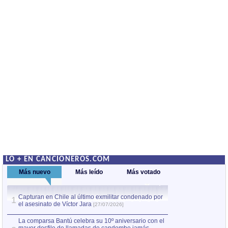
LO + EN CANCIONEROS.COM
Más nuevo
Más leído
Más votado
Capturan en Chile al último exmilitar condenado por
La comparsa Bantú
1
el asesinato de Víctor Jara
mayor desfile de
1
[27/07/2026]
hecho fuera de U
por Manel Gausachs
La comparsa Bantú celebra su 10º aniversario con el