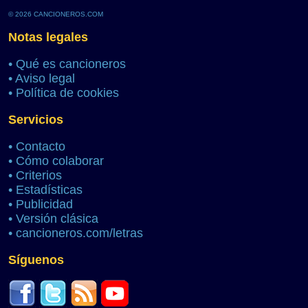
© 2026 CANCIONEROS.COM
Notas legales
•
Qué es cancioneros
•
Aviso legal
•
Política de cookies
Servicios
•
Contacto
•
Cómo colaborar
•
Criterios
•
Estadísticas
•
Publicidad
•
Versión clásica
•
cancioneros.com/letras
Síguenos