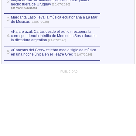
mayor desfile de llamadas de candombe jamás
2
Capturan en Chile
2
hecho fuera de Uruguay
[25/07/2026]
el asesinato de Ví
por Manel Gausachs
Margarita Laso lleva la música ecuatoriana a La Mar
3
de Músicas
[22/07/2026]
«Pájaro azul. Cartas desde el exilio» recupera la
4
correspondencia inédita de Mercedes Sosa durante
la dictadura argentina
[21/07/2026]
«Cançons del Grec» celebra medio siglo de música
5
en una noche única en el Teatre Grec
[21/07/2026]
PUBLICIDAD