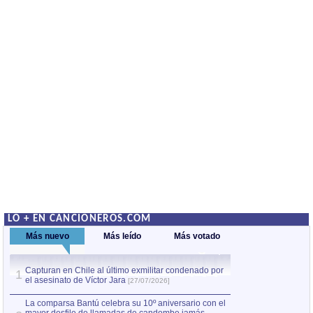
LO + EN CANCIONEROS.COM
Más nuevo
Más leído
Más votado
Capturan en Chile al último exmilitar condenado por
La comparsa Bantú
1
el asesinato de Víctor Jara
mayor desfile de
1
[27/07/2026]
hecho fuera de U
por Manel Gausachs
La comparsa Bantú celebra su 10º aniversario con el