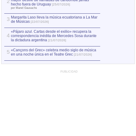
mayor desfile de llamadas de candombe jamás
2
Capturan en Chile
2
hecho fuera de Uruguay
[25/07/2026]
el asesinato de Ví
por Manel Gausachs
Margarita Laso lleva la música ecuatoriana a La Mar
Margarita Laso ll
3
3
de Músicas
de Músicas
[22/07/2026]
[22/07
«Pájaro azul. Cartas desde el exilio» recupera la
4
correspondencia inédita de Mercedes Sosa durante
la dictadura argentina
[21/07/2026]
«Cançons del Grec» celebra medio siglo de música
5
en una noche única en el Teatre Grec
[21/07/2026]
PUBLICIDAD