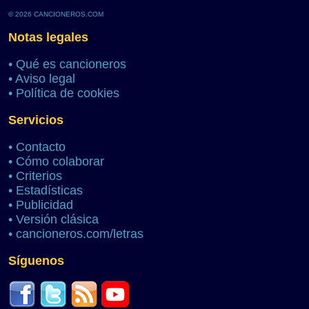
© 2026 CANCIONEROS.COM
Notas legales
•
Qué es cancioneros
•
Aviso legal
•
Política de cookies
Servicios
•
Contacto
•
Cómo colaborar
•
Criterios
•
Estadísticas
•
Publicidad
•
Versión clásica
•
cancioneros.com/letras
Síguenos