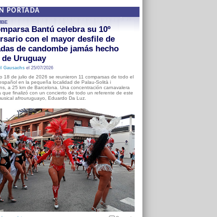
EN PORTADA
MBE
mparsa Bantú celebra su 10º
rsario con el mayor desfile de
adas de candombe jamás hecho
a de Uruguay
l Gausachs
el 25/07/2026
o 18 de julio de 2026 se reunieron 11 comparsas de todo el
o español en la pequeña localidad de Palau-Solità i
s, a 25 km de Barcelona. Una concentración carnavalera
 que finalizó con un concierto de todo un referente de este
usical afrouruguayo, Eduardo Da Luz.