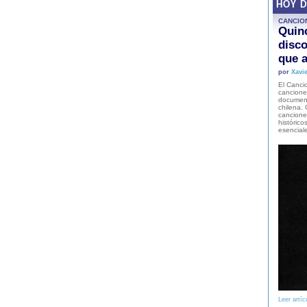
HOY 
CANCIO
Quinc
disco
que a
por
Xavie
El Cancio
cancione
document
chilena. 
canciones
histórico
esencial
Leer artíc