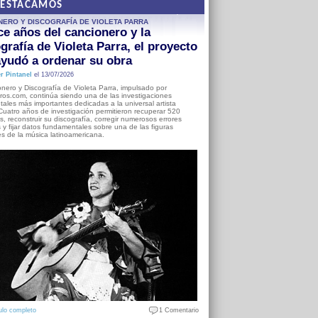
DESTACAMOS
NERO Y DISCOGRAFÍA DE VIOLETA PARRA
e años del cancionero y la
grafía de Violeta Parra, el proyecto
yudó a ordenar su obra
r Pintanel
el 13/07/2026
nero y Discografía de Violeta Parra, impulsado por
ros.com, continúa siendo una de las investigaciones
ales más importantes dedicadas a la universal artista
Cuatro años de investigación permitieron recuperar 520
, reconstruir su discografía, corregir numerosos errores
s y fijar datos fundamentales sobre una de las figuras
es de la música latinoamericana.
ulo completo
1 Comentario