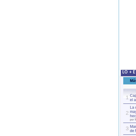
LO + 
Má
Cap
1
el 
La 
may
2
hec
por 
Mar
3
de 