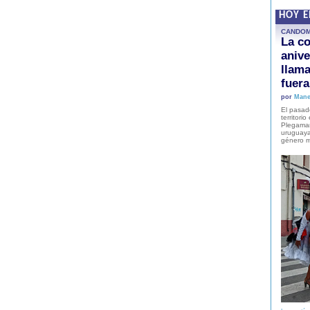
HOY 
CANDO
La co
anive
llam
fuer
por
Mane
El pasad
territori
Plegaman
uruguaya
género m