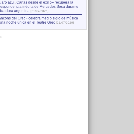
jaro azul. Cartas desde el exilio» recupera la
respondencia inédita de Mercedes Sosa durante
dictadura argentina
[21/07/2026]
nçons del Grec» celebra medio siglo de música
una noche única en el Teatre Grec
[21/07/2026]
AD