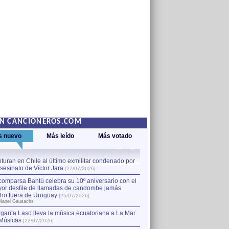
EN CANCIONEROS.COM
s nuevo
Más leído
Más votado
turan en Chile al último exmilitar condenado por
La comparsa Bantú celebra s
asesinato de Víctor Jara
mayor desfile de llamadas
1
[27/07/2026]
hecho fuera de Uruguay
[25
comparsa Bantú celebra su 10º aniversario con el
por Manel Gausachs
or desfile de llamadas de candombe jamás
Capturan en Chile al último
2
ho fuera de Uruguay
[25/07/2026]
el asesinato de Víctor Jara
[
Manel Gausachs
garita Laso lleva la música ecuatoriana a La Mar
Músicas
[22/07/2026]