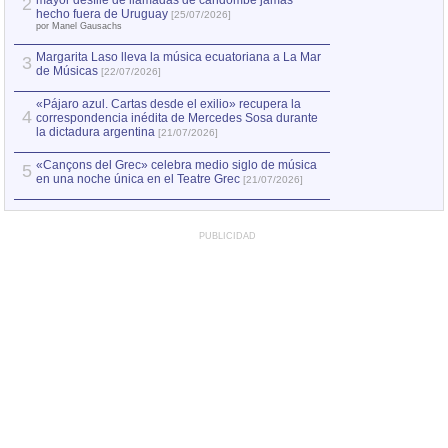
mayor desfile de llamadas de candombe jamás
2
Capturan en Chile
2
hecho fuera de Uruguay
[25/07/2026]
el asesinato de Ví
por Manel Gausachs
Margarita Laso lleva la música ecuatoriana a La Mar
3
de Músicas
[22/07/2026]
«Pájaro azul. Cartas desde el exilio» recupera la
4
correspondencia inédita de Mercedes Sosa durante
la dictadura argentina
[21/07/2026]
«Cançons del Grec» celebra medio siglo de música
5
en una noche única en el Teatre Grec
[21/07/2026]
PUBLICIDAD