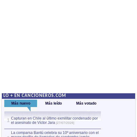
LO + EN CANCIONEROS.COM
Más nuevo
Más leído
Más votado
Capturan en Chile al último exmilitar condenado por
La comparsa Bantú
1
el asesinato de Víctor Jara
mayor desfile de
1
[27/07/2026]
hecho fuera de U
por Manel Gausachs
La comparsa Bantú celebra su 10º aniversario con el