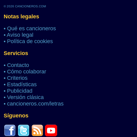
© 2026 CANCIONEROS.COM
Notas legales
•
Qué es cancioneros
•
Aviso legal
•
Política de cookies
Servicios
•
Contacto
•
Cómo colaborar
•
Criterios
•
Estadísticas
•
Publicidad
•
Versión clásica
•
cancioneros.com/letras
Síguenos