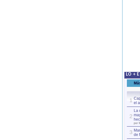
LO + 
Má
Cap
1
el 
La 
may
2
hec
por 
Mar
3
de 