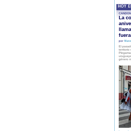
HOY 
CANDO
La co
anive
llam
fuer
por
Mane
El pasad
territori
Plegaman
uruguaya
género m