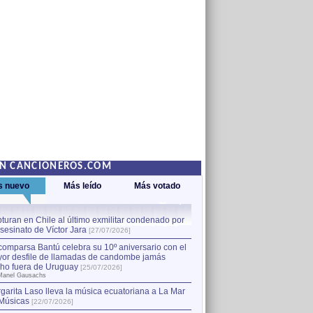
EN CANCIONEROS.COM
s nuevo
Más leído
Más votado
turan en Chile al último exmilitar condenado por
La comparsa Bantú celebra s
asesinato de Víctor Jara
mayor desfile de llamadas
1
[27/07/2026]
hecho fuera de Uruguay
[25
comparsa Bantú celebra su 10º aniversario con el
por Manel Gausachs
or desfile de llamadas de candombe jamás
Capturan en Chile al último
2
ho fuera de Uruguay
[25/07/2026]
el asesinato de Víctor Jara
[
Manel Gausachs
garita Laso lleva la música ecuatoriana a La Mar
Músicas
[22/07/2026]