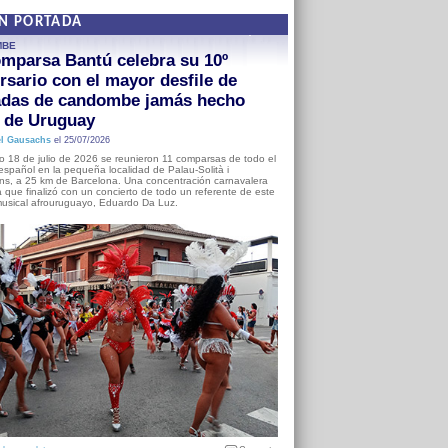
EN PORTADA
MBE
mparsa Bantú celebra su 10º
rsario con el mayor desfile de
adas de candombe jamás hecho
a de Uruguay
l Gausachs
el 25/07/2026
o 18 de julio de 2026 se reunieron 11 comparsas de todo el
o español en la pequeña localidad de Palau-Solità i
s, a 25 km de Barcelona. Una concentración carnavalera
 que finalizó con un concierto de todo un referente de este
usical afrouruguayo, Eduardo Da Luz.