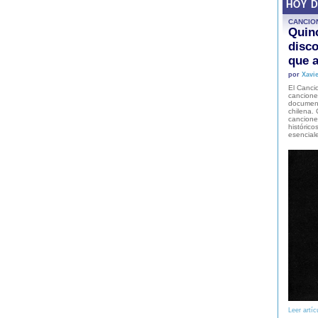
HOY 
CANCIO
Quinc
disco
que a
por
Xavie
El Cancio
cancione
document
chilena. 
canciones
histórico
esencial
Leer artíc