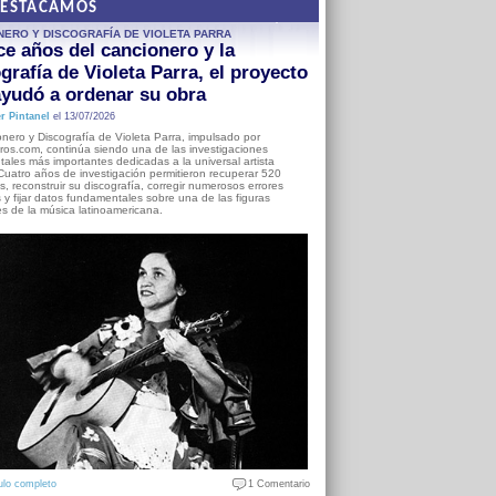
DESTACAMOS
NERO Y DISCOGRAFÍA DE VIOLETA PARRA
e años del cancionero y la
grafía de Violeta Parra, el proyecto
yudó a ordenar su obra
r Pintanel
el 13/07/2026
nero y Discografía de Violeta Parra, impulsado por
ros.com, continúa siendo una de las investigaciones
ales más importantes dedicadas a la universal artista
Cuatro años de investigación permitieron recuperar 520
, reconstruir su discografía, corregir numerosos errores
s y fijar datos fundamentales sobre una de las figuras
es de la música latinoamericana.
ulo completo
1 Comentario