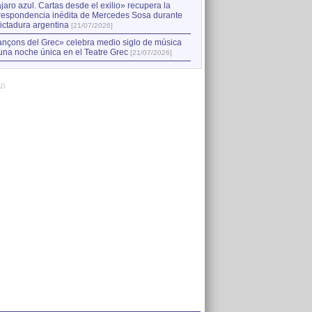
jaro azul. Cartas desde el exilio» recupera la
respondencia inédita de Mercedes Sosa durante
dictadura argentina
[21/07/2026]
nçons del Grec» celebra medio siglo de música
una noche única en el Teatre Grec
[21/07/2026]
AD