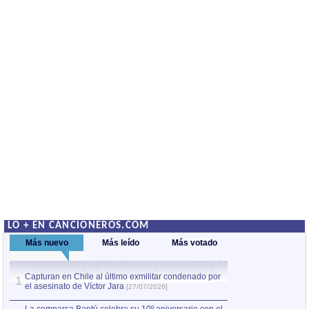
LO + EN CANCIONEROS.COM
Más nuevo
Más leído
Más votado
Capturan en Chile al último exmilitar condenado por
Capturan en Chile
1
1
el asesinato de Víctor Jara
el asesinato de Ví
[27/07/2026]