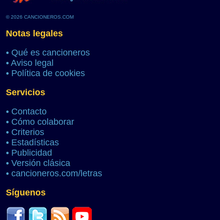
© 2026 CANCIONEROS.COM
Notas legales
•
Qué es cancioneros
•
Aviso legal
•
Política de cookies
Servicios
•
Contacto
•
Cómo colaborar
•
Criterios
•
Estadísticas
•
Publicidad
•
Versión clásica
•
cancioneros.com/letras
Síguenos