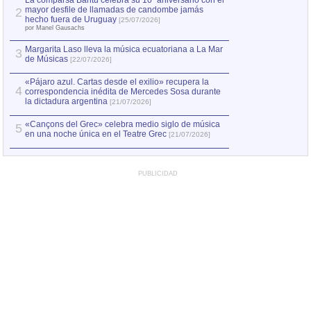
La comparsa Bantú celebra su 10º aniversario con el
mayor desfile de llamadas de candombe jamás
2
hecho fuera de Uruguay
[25/07/2026]
por Manel Gausachs
Margarita Laso lleva la música ecuatoriana a La Mar
3
de Músicas
[22/07/2026]
«Pájaro azul. Cartas desde el exilio» recupera la
4
correspondencia inédita de Mercedes Sosa durante
la dictadura argentina
[21/07/2026]
«Cançons del Grec» celebra medio siglo de música
5
en una noche única en el Teatre Grec
[21/07/2026]
PUBLICIDAD