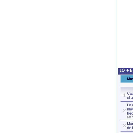
LO + 
Má
Cap
1
el 
La 
may
2
hec
por 
Mar
3
de 