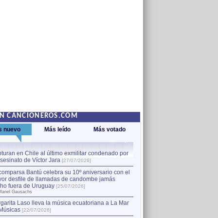
EN CANCIONEROS.COM
s nuevo
Más leído
Más votado
turan en Chile al último exmilitar condenado por
La comparsa Bantú celebra s
asesinato de Víctor Jara
mayor desfile de llamadas
1
[27/07/2026]
hecho fuera de Uruguay
[25
comparsa Bantú celebra su 10º aniversario con el
por Manel Gausachs
or desfile de llamadas de candombe jamás
Capturan en Chile al último
2
ho fuera de Uruguay
[25/07/2026]
el asesinato de Víctor Jara
[
Manel Gausachs
garita Laso lleva la música ecuatoriana a La Mar
Margarita Laso lleva la mús
3
Músicas
de Músicas
[22/07/2026]
[22/07/2026]