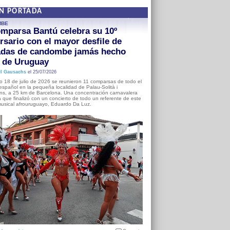
EN PORTADA
MBE
mparsa Bantú celebra su 10º
rsario con el mayor desfile de
adas de candombe jamás hecho
a de Uruguay
l Gausachs
el 25/07/2026
o 18 de julio de 2026 se reunieron 11 comparsas de todo el
o español en la pequeña localidad de Palau-Solità i
s, a 25 km de Barcelona. Una concentración carnavalera
 que finalizó con un concierto de todo un referente de este
usical afrouruguayo, Eduardo Da Luz.