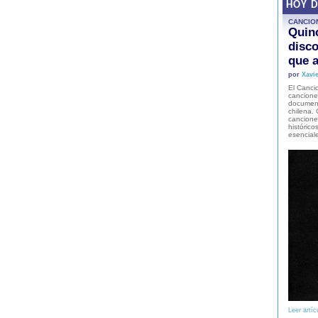
HOY 
CANCIO
Quinc
disco
que a
por
Xavie
El Cancio
cancione
document
chilena. 
canciones
histórico
esencial
Leer artíc