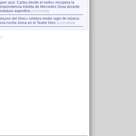
jaro azul. Cartas desde el exilio» recupera la
respondencia inédita de Mercedes Sosa durante
dictadura argentina
[21/07/2026]
nçons del Grec» celebra medio siglo de música
una noche única en el Teatre Grec
[21/07/2026]
AD