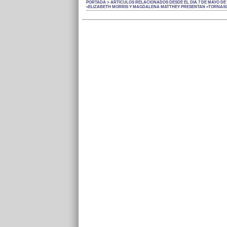
PORTADA > ARTÍCULOS RELACIONADOS DESDE EL DÍA 7 DE MAYO DE 
«ELIZABETH MORRIS Y MAGDALENA MATTHEY PRESENTAN «TORNASO