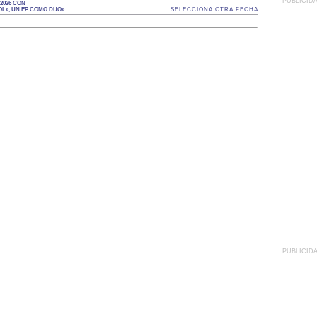
PUBLICID
2026 CON
L», UN EP COMO DÚO»
SELECCIONA OTRA FECHA
PUBLICID