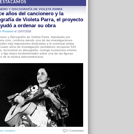
DESTACAMOS
NERO Y DISCOGRAFÍA DE VIOLETA PARRA
e años del cancionero y la
grafía de Violeta Parra, el proyecto
yudó a ordenar su obra
r Pintanel
el 13/07/2026
nero y Discografía de Violeta Parra, impulsado por
ros.com, continúa siendo una de las investigaciones
ales más importantes dedicadas a la universal artista
Cuatro años de investigación permitieron recuperar 520
, reconstruir su discografía, corregir numerosos errores
s y fijar datos fundamentales sobre una de las figuras
es de la música latinoamericana.
ulo completo
1 Comentario