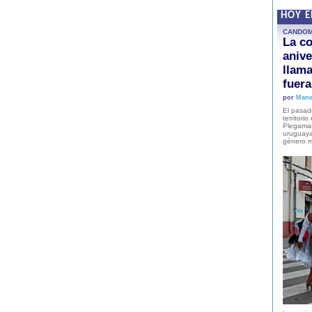
HOY 
CANDO
La co
anive
llam
fuer
por
Mane
El pasad
territori
Plegaman
uruguaya
género m