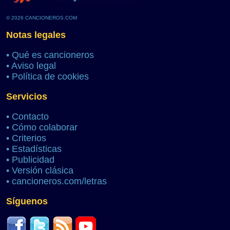
© 2026 CANCIONEROS.COM
Notas legales
•
Qué es cancioneros
•
Aviso legal
•
Política de cookies
Servicios
•
Contacto
•
Cómo colaborar
•
Criterios
•
Estadísticas
•
Publicidad
•
Versión clásica
•
cancioneros.com/letras
Síguenos