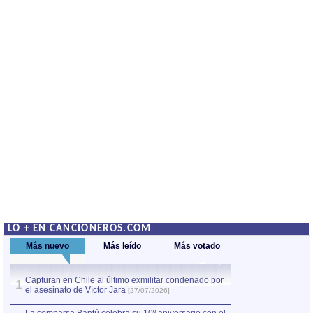
LO + EN CANCIONEROS.COM
Más nuevo
Más leído
Más votado
Capturan en Chile al último exmilitar condenado por
La comparsa Bantú
1
el asesinato de Víctor Jara
mayor desfile de
1
[27/07/2026]
hecho fuera de U
por Manel Gausachs