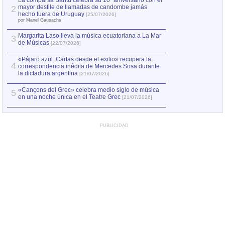
La comparsa Bantú celebra su 10º aniversario con el
mayor desfile de llamadas de candombe jamás
2
Capturan en Chile
2
hecho fuera de Uruguay
[25/07/2026]
el asesinato de Ví
por Manel Gausachs
Margarita Laso lleva la música ecuatoriana a La Mar
3
de Músicas
[22/07/2026]
«Pájaro azul. Cartas desde el exilio» recupera la
4
correspondencia inédita de Mercedes Sosa durante
la dictadura argentina
[21/07/2026]
«Cançons del Grec» celebra medio siglo de música
5
en una noche única en el Teatre Grec
[21/07/2026]
PUBLICIDAD