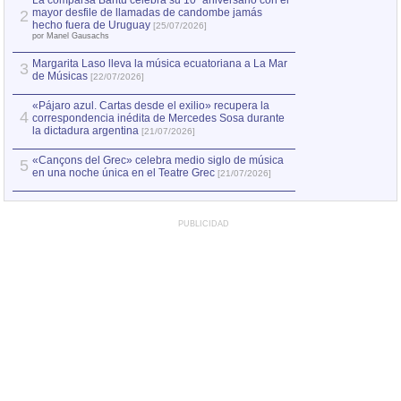
La comparsa Bantú celebra su 10º aniversario con el
mayor desfile de llamadas de candombe jamás
2
Capturan en Chile
2
hecho fuera de Uruguay
[25/07/2026]
el asesinato de Ví
por Manel Gausachs
Margarita Laso lleva la música ecuatoriana a La Mar
3
de Músicas
[22/07/2026]
«Pájaro azul. Cartas desde el exilio» recupera la
4
correspondencia inédita de Mercedes Sosa durante
la dictadura argentina
[21/07/2026]
«Cançons del Grec» celebra medio siglo de música
5
en una noche única en el Teatre Grec
[21/07/2026]
PUBLICIDAD