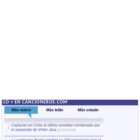
LO + EN CANCIONEROS.COM
Más nuevo
Más leído
Más votado
Capturan en Chile al último exmilitar condenado por
La comparsa Bantú
1
el asesinato de Víctor Jara
mayor desfile de
1
[27/07/2026]
hecho fuera de U
por Manel Gausachs