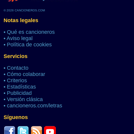
© 2026 CANCIONEROS.COM
Notas legales
•
Qué es cancioneros
•
Aviso legal
•
Política de cookies
Servicios
•
Contacto
•
Cómo colaborar
•
Criterios
•
Estadísticas
•
Publicidad
•
Versión clásica
•
cancioneros.com/letras
Síguenos