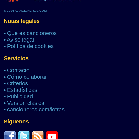
© 2026 CANCIONEROS.COM
Notas legales
•
Qué es cancioneros
•
Aviso legal
•
Política de cookies
Servicios
•
Contacto
•
Cómo colaborar
•
Criterios
•
Estadísticas
•
Publicidad
•
Versión clásica
•
cancioneros.com/letras
Síguenos