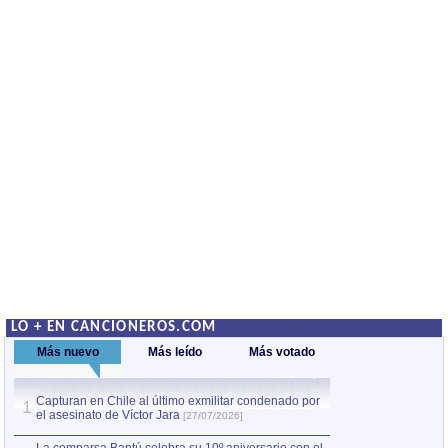
LO + EN CANCIONEROS.COM
Más nuevo
Más leído
Más votado
Capturan en Chile al último exmilitar condenado por
La comparsa Bantú
1
el asesinato de Víctor Jara
mayor desfile de
1
[27/07/2026]
hecho fuera de U
por Manel Gausachs