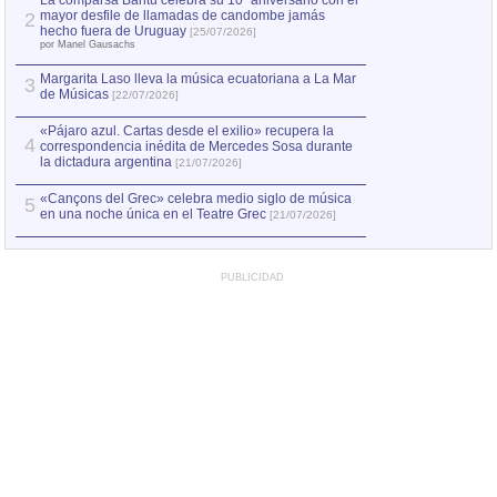
La comparsa Bantú celebra su 10º aniversario con el
mayor desfile de llamadas de candombe jamás
2
Capturan en Chile
2
hecho fuera de Uruguay
[25/07/2026]
el asesinato de Ví
por Manel Gausachs
Margarita Laso lleva la música ecuatoriana a La Mar
3
de Músicas
[22/07/2026]
«Pájaro azul. Cartas desde el exilio» recupera la
4
correspondencia inédita de Mercedes Sosa durante
la dictadura argentina
[21/07/2026]
«Cançons del Grec» celebra medio siglo de música
5
en una noche única en el Teatre Grec
[21/07/2026]
PUBLICIDAD