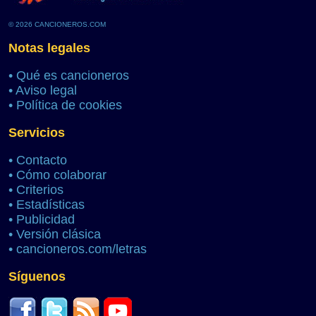
© 2026 CANCIONEROS.COM
Notas legales
•
Qué es cancioneros
•
Aviso legal
•
Política de cookies
Servicios
•
Contacto
•
Cómo colaborar
•
Criterios
•
Estadísticas
•
Publicidad
•
Versión clásica
•
cancioneros.com/letras
Síguenos