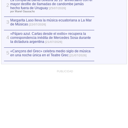
La comparsa Bantú celebra su 10º aniversario con el
mayor desfile de llamadas de candombe jamás
2
Capturan en Chile
2
hecho fuera de Uruguay
[25/07/2026]
el asesinato de Ví
por Manel Gausachs
Margarita Laso lleva la música ecuatoriana a La Mar
3
de Músicas
[22/07/2026]
«Pájaro azul. Cartas desde el exilio» recupera la
4
correspondencia inédita de Mercedes Sosa durante
la dictadura argentina
[21/07/2026]
«Cançons del Grec» celebra medio siglo de música
5
en una noche única en el Teatre Grec
[21/07/2026]
PUBLICIDAD