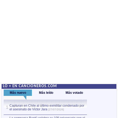
LO + EN CANCIONEROS.COM
Más nuevo
Más leído
Más votado
Capturan en Chile al último exmilitar condenado por
La comparsa Bantú
1
el asesinato de Víctor Jara
mayor desfile de
1
[27/07/2026]
hecho fuera de U
por Manel Gausachs